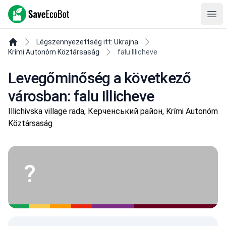
SaveEcoBot
Ope
Légszennyezettség itt: Ukrajna
Krími Autonóm Köztársaság
falu Illicheve
Levegőminőség a következő
városban: falu Illicheve
Illichivska village rada, Керченський район, Krími Autonóm
Köztársaság
?