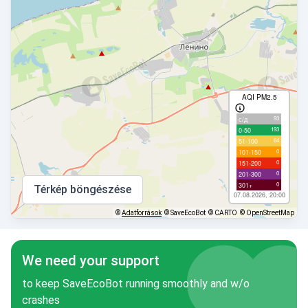
AQI PM2.5
93
с/д
193
0-50
64
51-100
0
101-150
0
151-200
0
201-300
0
301+
Térkép böngészése
07.08.2026, 20:00
©
Adatforrások
© SaveEcoBot
© CARTO
© OpenStreetMap
We need your support
to keep SaveEcoBot running smoothly and w/o
crashes