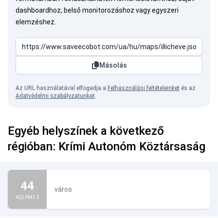
dashboardhoz, belső monitorozáshoz vagy egyszeri
elemzéshez.
Másolás
Az URL használatával elfogadja a
Felhasználási feltételeinket
és az
Adatvédelmi szabályzatunkat
.
Egyéb helyszínek a következő
régióban: Krími Autonóm Köztársaság
44
város
AQI PM2.5