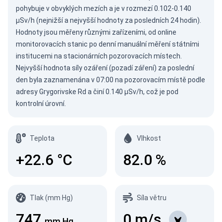
pohybuje v obvyklých mezích a je v rozmezí 0.102-0.140
µSv/h (nejnižší a nejvyšší hodnoty za posledních 24 hodin).
Hodnoty jsou měřeny různými zařízeními, od online
monitorovacích stanic po denní manuální měření státními
institucemi na stacionárních pozorovacích místech.
Nejvyšší hodnota síly ozáření (pozadí záření) za poslední
den byla zaznamenána v 07:00 na pozorovacím místě podle
adresy Grygorivske Rd a činí 0.140 µSv/h, což je pod
kontrolní úrovní.
Teplota
Vlhkost
+22.6
°C
82.0
%
Tlak (mm Hg)
Síla větru
747
0
m/s
mm Hg