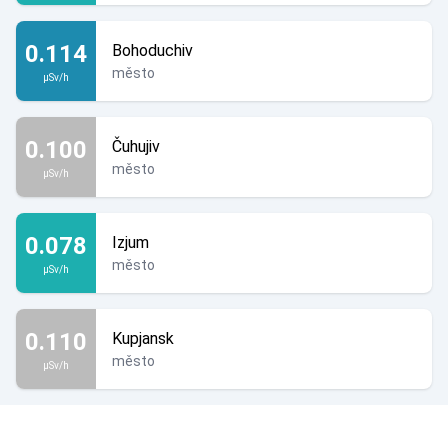
0.114
Bohoduchiv
město
µSv/h
0.100
Čuhujiv
město
µSv/h
0.078
Izjum
město
µSv/h
0.110
Kupjansk
město
µSv/h