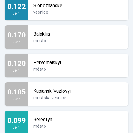
0.122
Slobozhanske
vesnice
µSv/h
0.170
Balakliia
město
µSv/h
0.120
Pervomaiskyi
město
µSv/h
0.105
Kupiansk-Vuzlovyi
městská vesnice
µSv/h
0.099
Berestyn
město
µSv/h