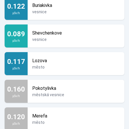
0.122
Buriakivka
vesnice
µSv/h
0.089
Shevchenkove
vesnice
µSv/h
0.117
Lozova
město
µSv/h
0.160
Pokotylivka
městská vesnice
µSv/h
0.120
Merefa
město
µSv/h