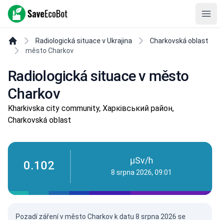
SaveEcoBot
Ope
Radiologická situace v Ukrajina
Charkovská oblast
město Charkov
Radiologická situace v město
Charkov
Kharkivska city community, Харківський район,
Charkovská oblast
µSv/h
0.102
8 srpna 2026, 09:01
Pozadí záření v město Charkov k datu
8 srpna 2026
se