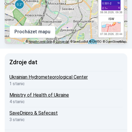
16
0.501-2
6
2.1+
08.08.2026, 09:38
ISW
Procházet mapu
07.08.2026, 20:44
©
Nepotvrzená data
©
Zdroje dat
© SaveEcoBot
© CARTO
© OpenStreetMap
Zdroje dat
Ukrainian Hydrometeorological Center
1 stanic
Ministry of Health of Ukraine
4 stanic
SaveDnipro & Safecast
3 stanic