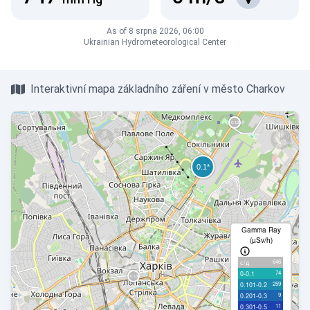
As of 8 srpna 2026, 06:00
Ukrainian Hydrometeorological Center
Interaktivní mapa základního záření v město Charkov
Gamma Ray
(µSv/h)
646
с/д
74
0-0.1
259
0.101-0.2
9
0.201-0.3
11
0.301-0.5