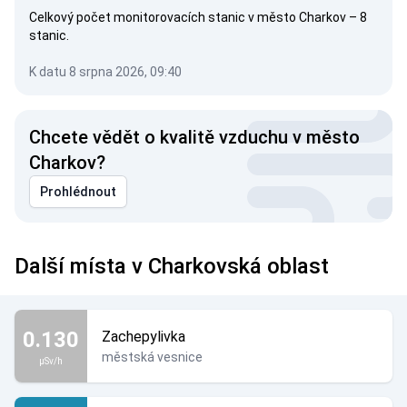
Celkový počet monitorovacích stanic v město Charkov – 8
stanic.
K datu 8 srpna 2026, 09:40
Chcete vědět o kvalitě vzduchu v město
Charkov?
Prohlédnout
Další místa v Charkovská oblast
0.130
Zachepylivka
městská vesnice
µSv/h