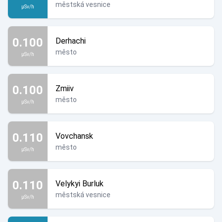
městská vesnice
µSv/h
0.100
Derhachi
město
µSv/h
0.100
Zmiiv
město
µSv/h
0.110
Vovchansk
město
µSv/h
0.110
Velykyi Burluk
městská vesnice
µSv/h