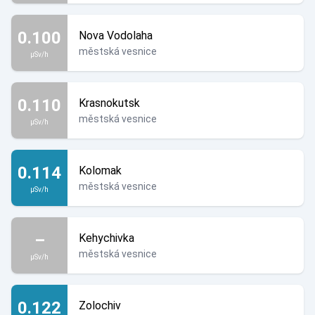
0.100
Nova Vodolaha
městská vesnice
µSv/h
0.110
Krasnokutsk
městská vesnice
µSv/h
0.114
Kolomak
městská vesnice
µSv/h
–
Kehychivka
městská vesnice
µSv/h
0.122
Zolochiv