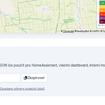
0-50
51-1
101-
151-
201-
301+
08.08.
©
Zdroje dat
© SaveEcoBot
© CARTO
© O
JSON lze použít pro HomeAssistant, vlastní dashboard, interní m
Zkopírovat
Zásadami ochrany osobních údajů
.