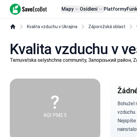
SaveEcoBot
Mapy
Osídlení
Platformy
Fun
Kvalita vzduchu v Ukrajina
Záporožská oblast
Kvalita vzduchu v ve
Ternuvatska selyshchna community, Запорізький район, Z
Žádné
?
Bohužel 
vzduchu.
AQI PM2.5
Nejspíše
nainstalo