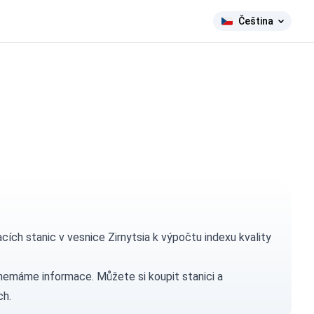
Čeština
h stanic v vesnice Zirnytsia k výpočtu indexu kvality
h nemáme informace. Můžete si
koupit stanici
a
ch.