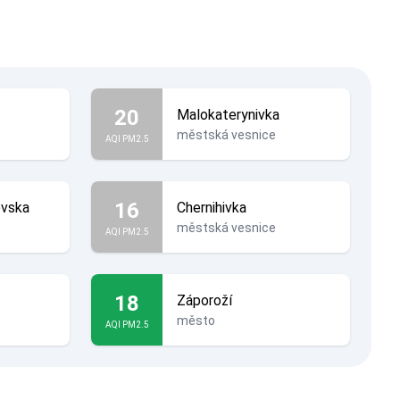
20
Malokaterynivka
městská vesnice
AQI PM2.5
16
ovska
Chernihivka
městská vesnice
AQI PM2.5
18
Záporoží
město
AQI PM2.5