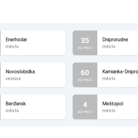
35
Enerhodar
Dniprorudne
město
město
AQI PM2.5
60
Novoslobidka
Kamianka-Dnipr
vesnice
město
AQI PM2.5
4
Berďansk
Melitopol
město
město
AQI PM2.5