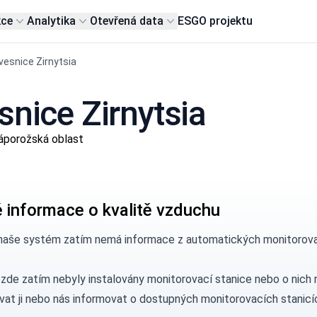
kce
Analytika
Otevřená data
ESG
O projektu
vesnice Zirnytsia
snice Zirnytsia
áporožská oblast
 informace o kvalitě vzduchu
naše systém zatím nemá informace z automatických monitorovacíc
 zde zatím nebyly instalovány monitorovací stanice nebo o nic
vat ji nebo nás
informovat
o dostupných monitorovacích stanicí