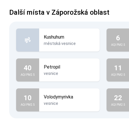
Další místa v Záporožská oblast
6
Kushuhum
městská vesnice
AQI PM2.5
40
11
Petropil
vesnice
AQI PM2.5
AQI PM2.5
10
22
Volodymyrivka
vesnice
AQI PM2.5
AQI PM2.5