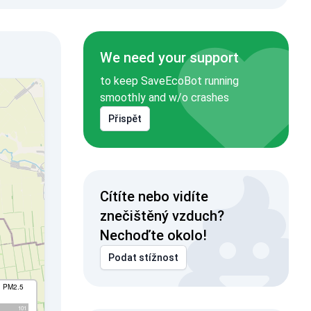
We need your support
to keep SaveEcoBot running
smoothly and w/o crashes
Přispět
Cítíte nebo vidíte
znečištěný vzduch?
Nechoďte okolo!
Podat stížnost
I PM2.5
101