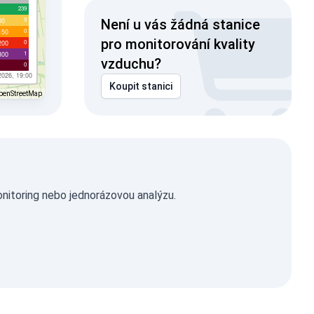
239
9
00
Není u vás žádná stanice
0
150
pro monitorování kvality
0
200
1
300
vzduchu?
0
2026, 19:00
Koupit stanici
penStreetMap
onitoring nebo jednorázovou analýzu.