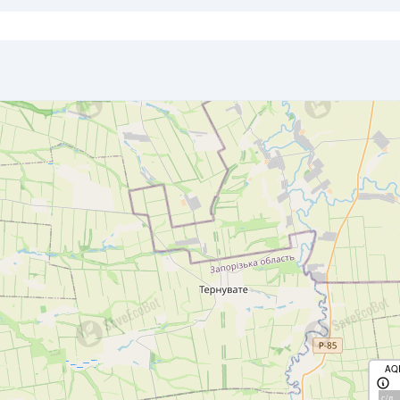
AQ
с/д