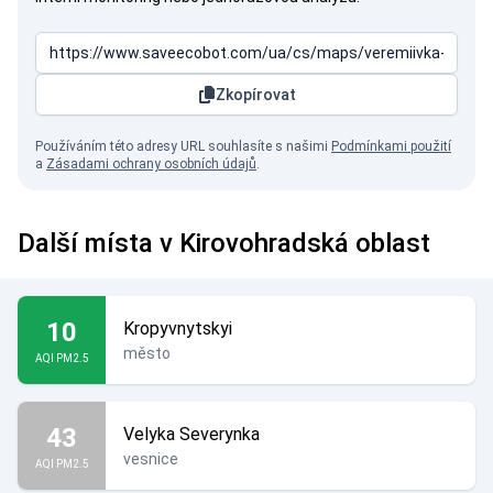
Zkopírovat
Používáním této adresy URL souhlasíte s našimi
Podmínkami použití
a
Zásadami ochrany osobních údajů
.
Další místa v Kirovohradská oblast
10
Kropyvnytskyi
město
AQI PM2.5
43
Velyka Severynka
vesnice
AQI PM2.5