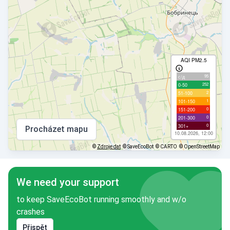
AQI PM2.5
95
с/д
252
0-50
2
51-100
1
101-150
0
151-200
0
201-300
0
301+
Procházet mapu
10.08.2026, 12:00
©
Zdroje dat
© SaveEcoBot
© CARTO
© OpenStreetMap
We need your support
to keep SaveEcoBot running smoothly and w/o
crashes
Přispět