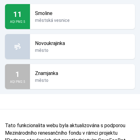
11
Smoline
městská vesnice
AQI PM2.5
Novoukrajinka
město
1
Znamjanka
město
AQI PM2.5
Tato funkcionalita webu byla aktualizována s podporou
Mezinárodního renesančního fondu v rámci projektu