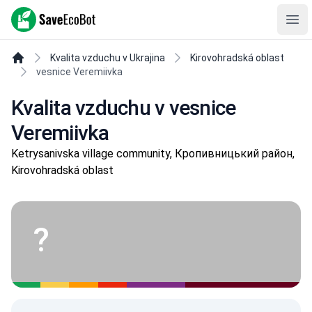
SaveEcoBot
Ope
Kvalita vzduchu v Ukrajina
Kirovohradská oblast
vesnice Veremiivka
Kvalita vzduchu v vesnice
Veremiivka
Ketrysanivska village community, Кропивницький район,
Kirovohradská oblast
?