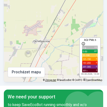
AQI PM2.5
110
с/д
237
0-50
3
51-100
0
101-150
0
151-200
0
201-300
0
301+
Procházet mapu
09.08.2026, 14:00
©
Zdroje dat
© SaveEcoBot
© CARTO
© OpenStreetMap
We need your support
to keep SaveEcoBot running smoothly and w/o