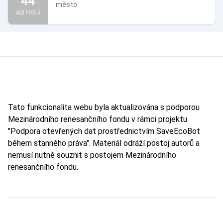
44
město
AQI PM2.5
Tato funkcionalita webu byla aktualizována s podporou
Mezinárodního renesančního fondu v rámci projektu
"Podpora otevřených dat prostřednictvím SaveEcoBot
během stanného práva". Materiál odráží postoj autorů a
nemusí nutně souznit s postojem Mezinárodního
renesančního fondu.