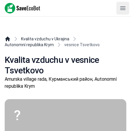
SaveEcoBot
Ope
Kvalita vzduchu v Ukrajina
Autonomní republika Krym
vesnice Tsvetkovo
Kvalita vzduchu v vesnice
Tsvetkovo
Amurska village rada, Курманський район, Autonomní
republika Krym
?