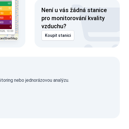
157
91
00
Není u vás žádná stanice
2
150
pro monitorování kvality
2
200
0
300
vzduchu?
0
2026, 10:00
Koupit stanici
penStreetMap
itoring nebo jednorázovou analýzu.