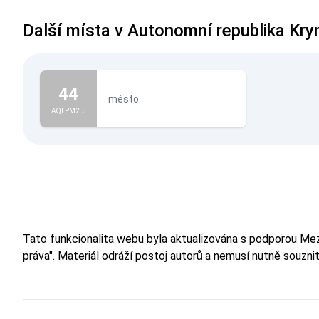
Další místa v Autonomní republika Kr
44
město
AQI PM2.5
Tato funkcionalita webu byla aktualizována s podporou M
práva". Materiál odráží postoj autorů a nemusí nutně souzn