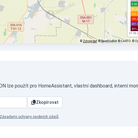
0-50
51-1
101-
151-
201-
301+
07.08.
©
Zdroje dat
© SaveEcoBot
© CARTO
© O
ON lze použít pro HomeAssistant, vlastní dashboard, interní mon
Zkopírovat
Zásadami ochrany osobních údajů
.