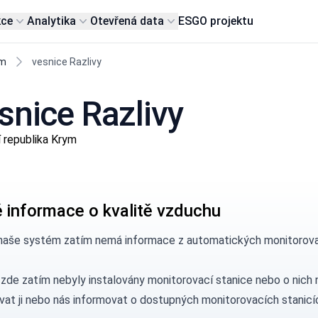
kce
Analytika
Otevřená data
ESG
O projektu
ym
vesnice Razlivy
snice Razlivy
 republika Krym
 informace o kvalitě vzduchu
naše systém zatím nemá informace z automatických monitorovací
 zde zatím nebyly instalovány monitorovací stanice nebo o nic
vat ji nebo nás
informovat
o dostupných monitorovacích stanicí