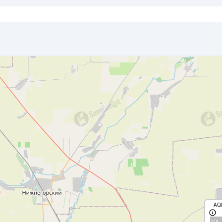
AQ
с/д