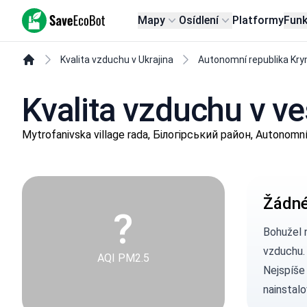
SaveEcoBot
Mapy
Osídlení
Platformy
Fun
Kvalita vzduchu v Ukrajina
Autonomní republika Kr
Kvalita vzduchu v ve
Mytrofanivska village rada, Білогірський район, Autonomní
Žádné
?
Bohužel 
vzduchu.
AQI PM2.5
Nejspíše
nainstalo