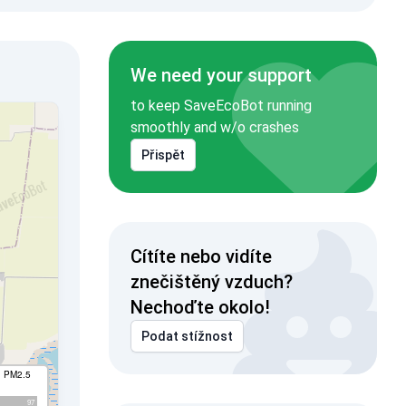
We need your support
to keep SaveEcoBot running
smoothly and w/o crashes
Přispět
Cítíte nebo vidíte
znečištěný vzduch?
Nechoďte okolo!
Podat stížnost
I PM2.5
97