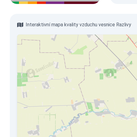
Interaktivní mapa kvality vzduchu vesnice Razlivy