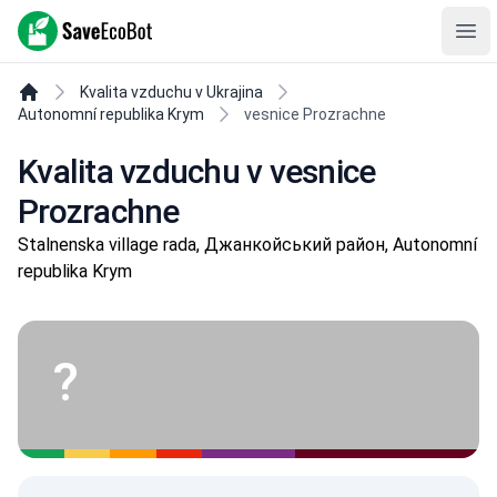
SaveEcoBot
Ope
Kvalita vzduchu v Ukrajina
Autonomní republika Krym
vesnice Prozrachne
Kvalita vzduchu v vesnice
Prozrachne
Stalnenska village rada, Джанкойський район, Autonomní
republika Krym
?