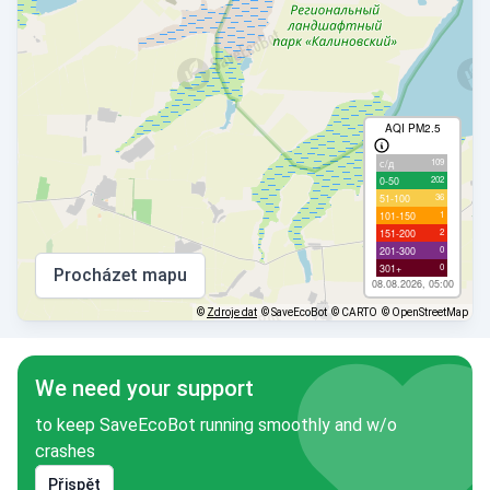
AQI PM2.5
109
с/д
202
0-50
36
51-100
1
101-150
2
151-200
0
201-300
0
301+
Procházet mapu
08.08.2026, 05:00
©
Zdroje dat
© SaveEcoBot
© CARTO
© OpenStreetMap
We need your support
to keep SaveEcoBot running smoothly and w/o
crashes
Přispět