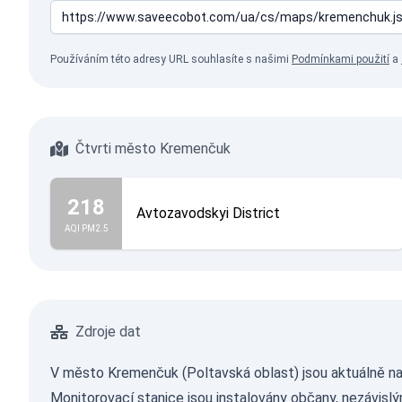
Používáním této adresy URL souhlasíte s našimi
Podmínkami použití
a
Čtvrti město Kremenčuk
218
Avtozavodskyi District
AQI PM2.5
Zdroje dat
V město Kremenčuk (Poltavská oblast) jsou aktuálně nai
Monitorovací stanice jsou instalovány občany, nezávislým