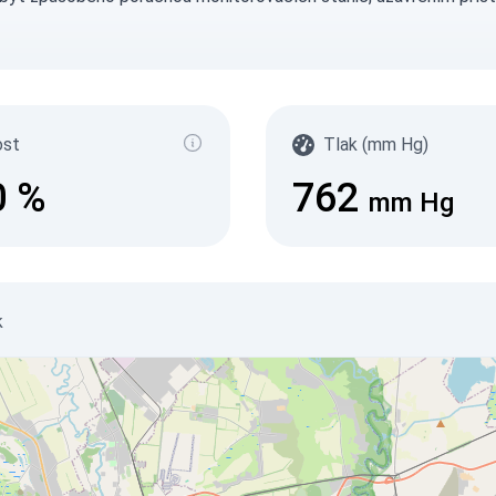
ost
Tlak (mm Hg)
0
%
762
mm Hg
k