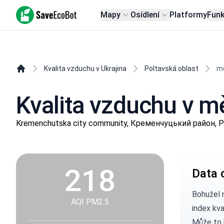
SaveEcoBot
Mapy
Osídlení
Platformy
Fun
Kvalita vzduchu v Ukrajina
Poltavská oblast
m
Kvalita vzduchu v 
Kremenchutska city community, Кременчуцький район, Po
218
Data 
Bohužel 
AQI PM2.5
index kv
Může to 