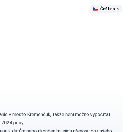
Čeština
anic v město Kremenčuk, takže není možné vypočítat
u 2024 року.
tupu k datům nebo ukončením jejich přenosu do našeho