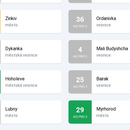
36
Zinkiv
Ordanivka
město
vesnice
AQI PM2.5
4
Dykanka
Mali Budyshcha
městská vesnice
vesnice
AQI PM2.5
25
Hoholeve
Bairak
městská vesnice
vesnice
AQI PM2.5
29
Lubny
Myrhorod
město
město
AQI PM2.5