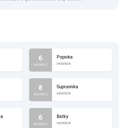
6
Popivka
vesnice
AQI PM2.5
8
Suprunivka
vesnice
AQI PM2.5
6
ka
Batky
vesnice
AQI PM2.5