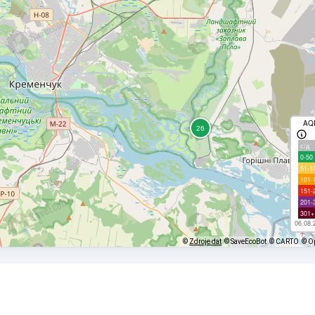
AQ
с/д
0-50
51-1
101-
151-
201-
301+
06.08.
©
Zdroje dat
© SaveEcoBot
© CARTO
© O