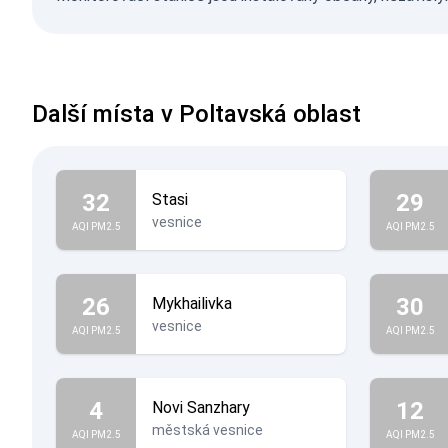
Další místa v Poltavská oblast
32
29
Stasi
vesnice
AQI PM2.5
AQI PM2.5
26
30
Mykhailivka
vesnice
AQI PM2.5
AQI PM2.5
4
12
Novi Sanzhary
městská vesnice
AQI PM2.5
AQI PM2.5