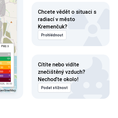
Chcete vědět o situaci s
radiací v město
Kremenčuk?
Prohlédnout
I PM2.5
94
123
119
00
Cítíte nebo vidíte
10
150
znečištěný vzduch?
3
200
0
300
Nechoďte okolo!
0
2026, 06:00
Podat stížnost
penStreetMap