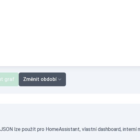
t graf
Změnit období
SON lze použít pro HomeAssistant, vlastní dashboard, interní 