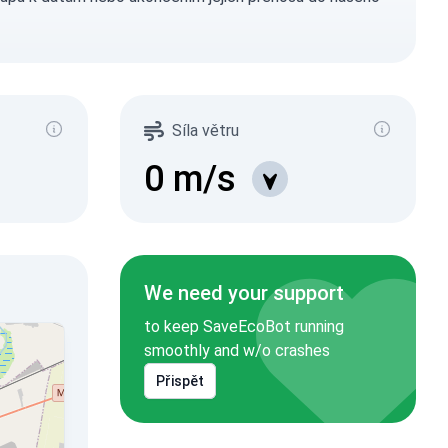
Síla větru
0
m/s
We need your support
to keep SaveEcoBot running
smoothly and w/o crashes
Přispět