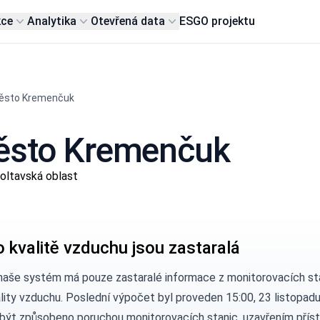
kce
Analytika
Otevřená data
ESG
O projektu
ěsto Kremenčuk
město Kremenčuk
ltavská oblast
o kvalitě vzduchu jsou zastaralá
naše systém má pouze zastaralé informace z monitorovacích st
ality vzduchu. Poslední výpočet byl proveden 15:00, 23 listopad
být způsobeno poruchou monitorovacích stanic, uzavřením přís