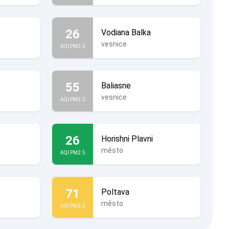
26
Vodiana Balka
vesnice
AQI PM2.5
55
Baliasne
vesnice
AQI PM2.5
26
Horishni Plavni
město
AQI PM2.5
71
Poltava
město
AQI PM2.5