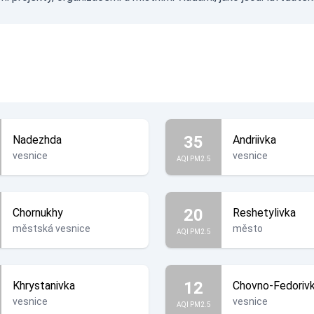
35
Nadezhda
Andriivka
vesnice
vesnice
AQI PM2.5
20
Chornukhy
Reshetylivka
městská vesnice
město
AQI PM2.5
12
Khrystanivka
Chovno-Fedoriv
vesnice
vesnice
AQI PM2.5