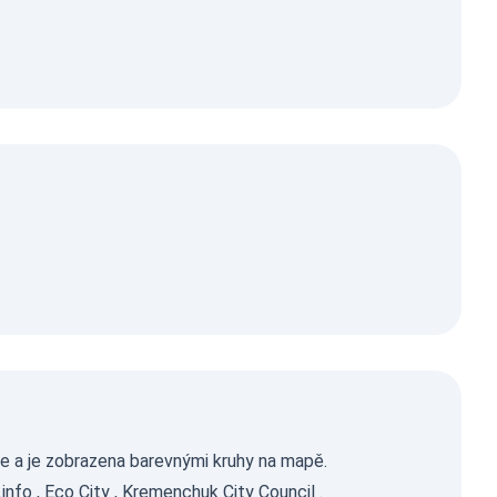
je a je zobrazena barevnými kruhy na mapě.
.info
,
Eco City
,
Kremenchuk City Council
.