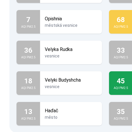
7
68
Opishnia
městská vesnice
AQI PM2.5
AQI PM2.5
36
33
Velyka Rudka
vesnice
AQI PM2.5
AQI PM2.5
18
45
Velyki Budyshcha
vesnice
AQI PM2.5
AQI PM2.5
13
35
Haďač
město
AQI PM2.5
AQI PM2.5