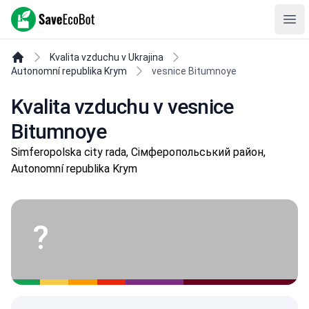
SaveEcoBot
Ope
Kvalita vzduchu v Ukrajina
Autonomní republika Krym
vesnice Bitumnoye
Kvalita vzduchu v vesnice
Bitumnoye
Simferopolska city rada, Сімферопольський район,
Autonomní republika Krym
?