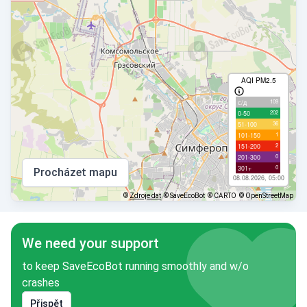
AQI PM2.5
109
с/д
202
0-50
36
51-100
1
101-150
2
151-200
0
201-300
0
301+
Procházet mapu
08.08.2026, 05:00
©
Zdroje dat
© SaveEcoBot
© CARTO
© OpenStreetMap
We need your support
to keep SaveEcoBot running smoothly and w/o
crashes
Přispět