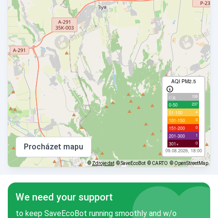
AQI PM2.5
108
с/д
237
0-50
4
51-100
0
101-150
0
151-200
1
201-300
0
301+
Procházet mapu
09.08.2026, 18:00
©
Zdroje dat
© SaveEcoBot
© CARTO
© OpenStreetMap
We need your support
to keep SaveEcoBot running smoothly and w/o