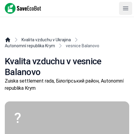
SaveEcoBot
Ope
Kvalita vzduchu v Ukrajina
Autonomní republika Krym
vesnice Balanovo
Kvalita vzduchu v vesnice
Krym je Ukrajina!
Balanovo
Zuiska settlement rada, Білогірський район, Autonomní
republika Krym
?