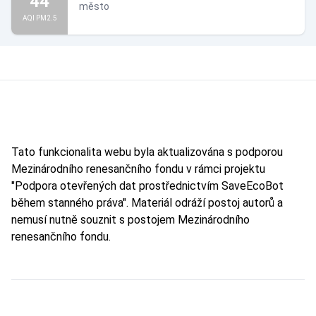
44
město
AQI PM2.5
Tato funkcionalita webu byla aktualizována s podporou
Mezinárodního renesančního fondu v rámci projektu
"Podpora otevřených dat prostřednictvím SaveEcoBot
během stanného práva". Materiál odráží postoj autorů a
nemusí nutně souznit s postojem Mezinárodního
renesančního fondu.