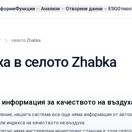
тформи
Функции
Анализи
Отворени данни
ESG
Относ
т
селото Zhabka
ха в селото Zhabka
 информация за качеството на въздух
ление, нашата система все още няма информация от автом
сли индекса на качеството на въздуха.
оятно няма инсталирани мониторинг станции в този селот