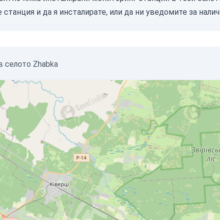
е станция
и да я инсталирате, или
да ни уведомите
за налич
в селото Zhabka