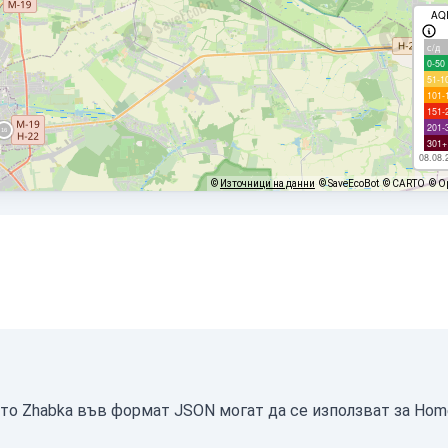
AQ
с/д
0-50
51-1
101-
151-
201-
301+
08.08.
©
Източници на данни
© SaveEcoBot
© CARTO
© O
ото Zhabka във формат JSON могат да се използват за Hom