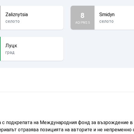
8
Zaliznytsia
Smidyn
селото
селото
AQI PM2.5
Луцк
град
а с подкрепата на Международния фонд за възрождение в 
ериалът отразява позицията на авторите и не непременно