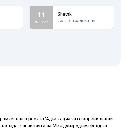
11
Shatsk
село от градски тип
AQI PM2.5
рамките на проекта "Адвокация за отворени данни
 съвпада с позицията на Международния фонд за