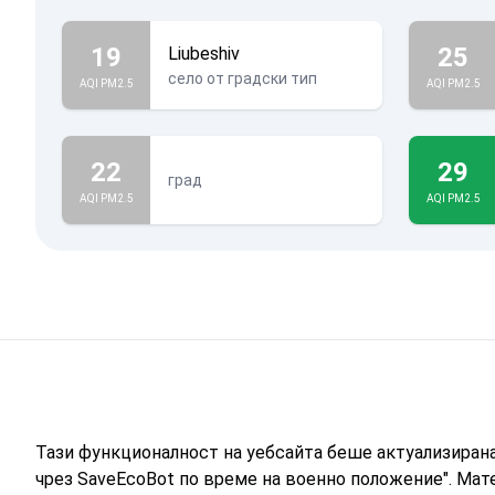
19
25
Liubeshiv
село от градски тип
AQI PM2.5
AQI PM2.5
22
29
град
AQI PM2.5
AQI PM2.5
Тази функционалност на уебсайта беше актуализиран
чрез SaveEcoBot по време на военно положение". Мат