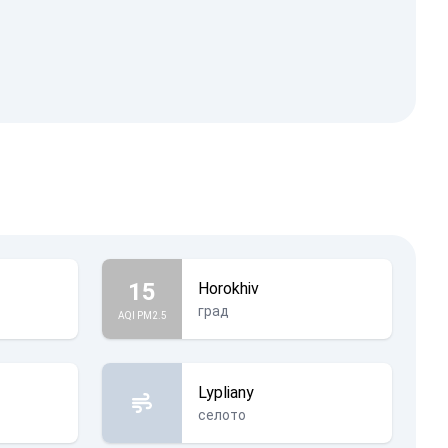
15
Horokhiv
град
AQI PM2.5
Lypliany
селото