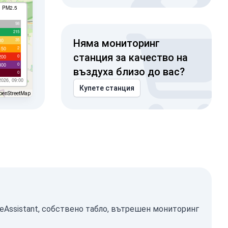
I PM2.5
98
215
35
00
Няма мониторинг
2
150
станция за качество на
0
200
0
300
въздуха близо до вас?
0
2026, 09:00
Купете станция
penStreetMap
eAssistant, собствено табло, вътрешен мониторинг