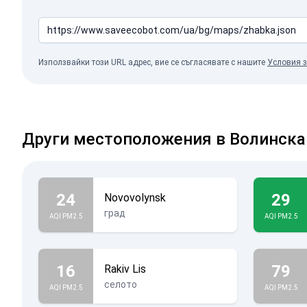
Използвайки този URL адрес, вие се съгласявате с нашите
Условия з
Други местоположения в Волинска
24
29
Novovolynsk
град
AQI PM2.5
AQI PM2.5
16
79
Rakiv Lis
селото
AQI PM2.5
AQI PM2.5