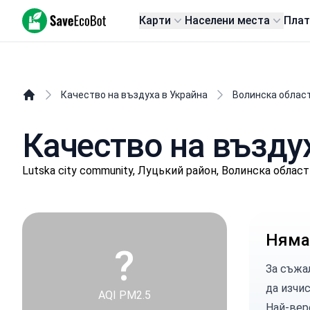
SaveEcoBot
Карти
Населени места
Пла
Качество на въздуха в Украйна
Волинска облас
Качество на възду
Lutska city community, Луцький район, Волинска област
Няма
?
За съжа
да изчи
AQI PM2.5
Най-вер