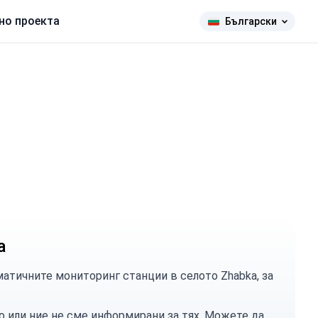
но проекта
Български
а
атичните мониторинг станции в селото Zhabka, за
о или ние не сме информирани за тях. Можете
да