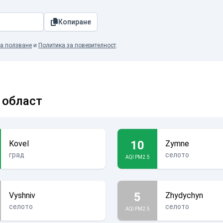
Копиране
а ползване
и
Политика за поверителност
.
 област
10
Kovel
Zymne
град
селото
AQI PM2.5
5
Vyshniv
Zhydychyn
селото
селото
AQI PM2.5