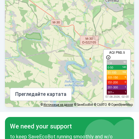
AQI PM2.5
93
с/д
145
0-50
104
51-100
5
101-150
0
151-200
1
201-300
1
301+
Прегледайте картата
07.08.2026, 02:00
©
Източници на данни
© SaveEcoBot
© CARTO
© OpenStreetMap
We need your support
to keep SaveEcoBot running smoothly and w/o