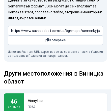
Данните за качеството на въздуха от станция селото
Semenky във формат JSON могат да се използват за
HomeAssistant, собствено табло, вътрешен мониторинг
или еднократен анализ.
Копиране
Използвайки този URL адрес, вие се съгласявате с нашите
Условия
за ползване
и
Политика за поверителност
.
Други местоположения в Виницка
област
46
Vinnytsia
град
AQI PM2.5