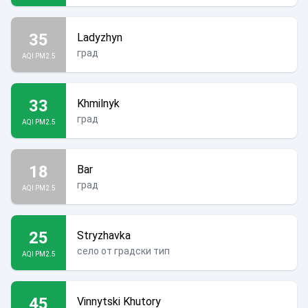
35
Ladyzhyn
град
AQI PM2.5
33
Khmilnyk
град
AQI PM2.5
18
Bar
град
AQI PM2.5
25
Stryzhavka
село от градски тип
AQI PM2.5
45
Vinnytski Khutory