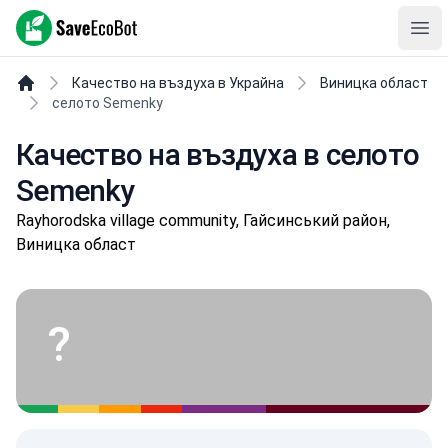
SaveEcoBot
Ope
Качество на въздуха в Украйна
Виницка област
селото Semenky
Качество на въздуха в селото
Semenky
Rayhorodska village community, Гайсинський район,
Виницка област
?