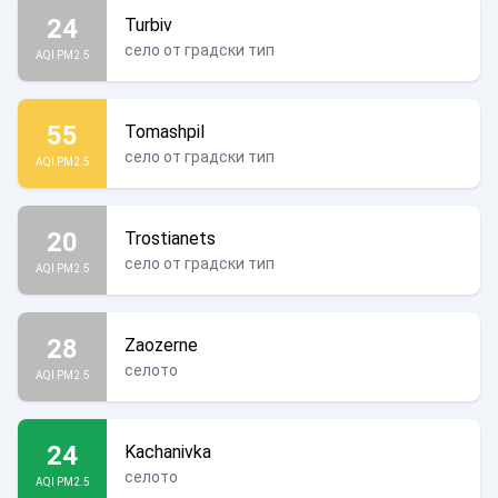
24
Turbiv
село от градски тип
AQI PM2.5
55
Tomashpil
село от градски тип
AQI PM2.5
20
Trostianets
село от градски тип
AQI PM2.5
28
Zaozerne
селото
AQI PM2.5
24
Kachanivka
селото
AQI PM2.5