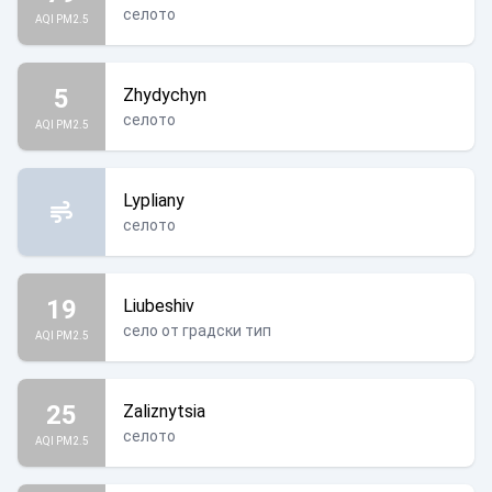
селото
AQI PM2.5
5
Zhydychyn
селото
AQI PM2.5
Lypliany
селото
19
Liubeshiv
село от градски тип
AQI PM2.5
25
Zaliznytsia
селото
AQI PM2.5