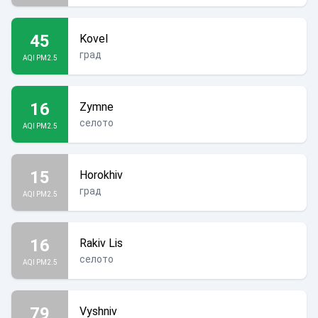
45
Kovel
град
AQI PM2.5
16
Zymne
селото
AQI PM2.5
15
Horokhiv
град
AQI PM2.5
16
Rakiv Lis
селото
AQI PM2.5
79
Vyshniv