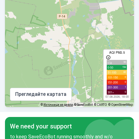
AQI PM2.5
95
с/д
194
0-50
60
51-100
0
101-150
0
151-200
1
201-300
0
301+
Прегледайте картата
07.08.2026, 18:00
©
Източници на данни
© SaveEcoBot
© CARTO
© OpenStreetMap
We need your support
to keep SaveEcoBot running smoothly and w/o