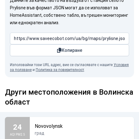
Данните за качеството на въздуха от станция селото
Prylisne във формат JSON могат да се използват за
HomeAssistant, собствено табло, вътрешен мониторинг
или еднократен анализ.
Копиране
Използвайки този URL адрес, вие се съгласявате с нашите
Условия
за ползване
и
Политика за поверителност
.
Други местоположения в Волинска
област
24
Novovolynsk
град
AQI PM2.5