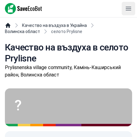
SaveEcoBot
Ope
Качество на въздуха в Украйна
Волинска област
селото Prylisne
Качество на въздуха в селото
Prylisne
Prylisnenska village community, Камінь-Каширський
район, Волинска област
?