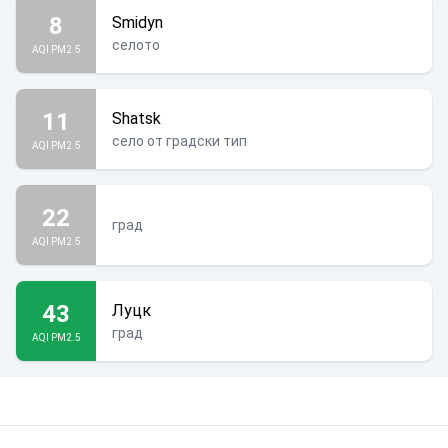
8
Smidyn
селото
AQI PM2.5
11
Shatsk
село от градски тип
AQI PM2.5
22
град
AQI PM2.5
43
Луцк
град
AQI PM2.5