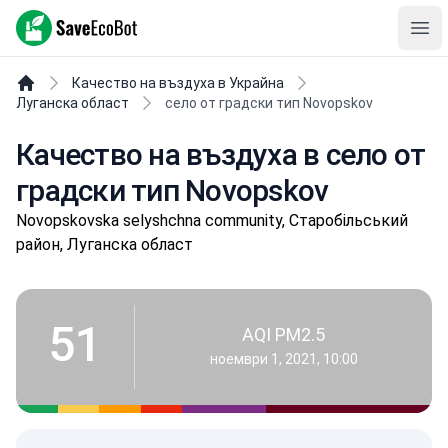
SaveEcoBot
Ope
Качество на въздуха в Украйна
Луганска област
село от градски тип Novopskov
Качество на въздуха в село от
градски тип Novopskov
Novopskovska selyshchna community, Старобільський
район, Луганска област
51
AQI PM2.5
ноември 1, 2021, 10:00