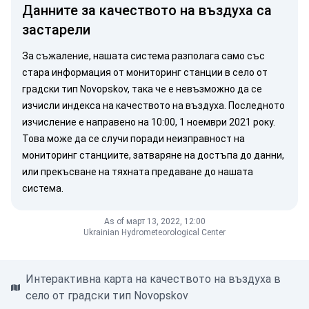
Данните за качеството на въздуха са
застарели
За съжаление, нашата система разполага само със
стара информация от мониторинг станции в село от
градски тип Novopskov, така че е невъзможно да се
изчисли индекса на качеството на въздуха. Последното
изчисление е направено на 10:00, 1 ноември 2021 року.
Това може да се случи поради неизправност на
мониторинг станциите, затваряне на достъпа до данни,
или прекъсване на тяхната предаване до нашата
система.
As of март 13, 2022, 12:00
Ukrainian Hydrometeorological Center
Интерактивна карта на качеството на въздуха в
село от градски тип Novopskov