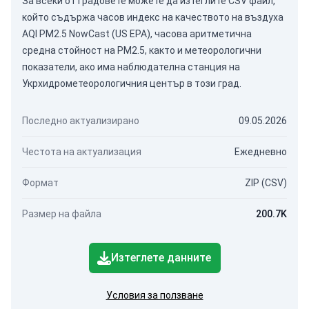
За всеки от градовете можете да изтеглите CSV файл,
който съдържа часов индекс на качеството на въздуха
AQI PM2.5 NowCast (US EPA), часова аритметична
средна стойност на PM2.5, както и метеорологични
показатели, ако има наблюдателна станция на
Укрхидрометеорологичния център в този град.
Последно актуализирано
09.05.2026
Честота на актуализация
Ежедневно
Формат
ZIP (CSV)
Размер на файла
200.7K
Изтеглете данните
Условия за ползване