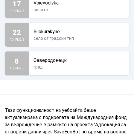
17
Voievodivka
селото
AQI PM2.5
22
Bilokurakyne
село от градски тип
AQI PM2.5
8
Северодонецк
град
AQI PM2.5
Тази функционалност на уебсайта беше
актуализирана с подкрепата на Международния фонд
за възрождение в рамките на проекта "Адвокация за
отворени данни чрез SaveEcoBot по време на военно