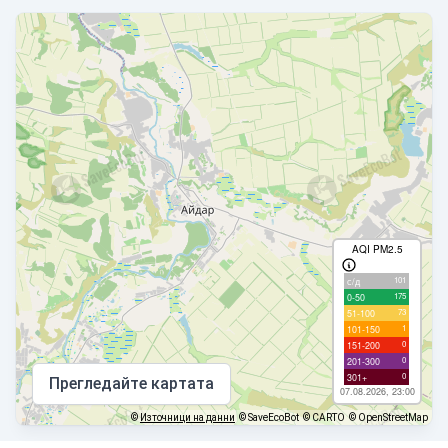
AQI PM2.5
101
с/д
175
0-50
73
51-100
1
101-150
0
151-200
0
201-300
0
301+
Прегледайте картата
07.08.2026, 23:00
©
Източници на данни
© SaveEcoBot
© CARTO
© OpenStreetMap