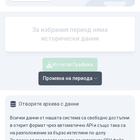
За избрания период няма
исторически данни
Изтегли Графика
Промяна на периода
Отворете архива с данни
Всички данни от нашата система са свободно достъпни
в открит формат чрез
автоматично API
и също така са
на разположение за бързо изтегляне по-долу.