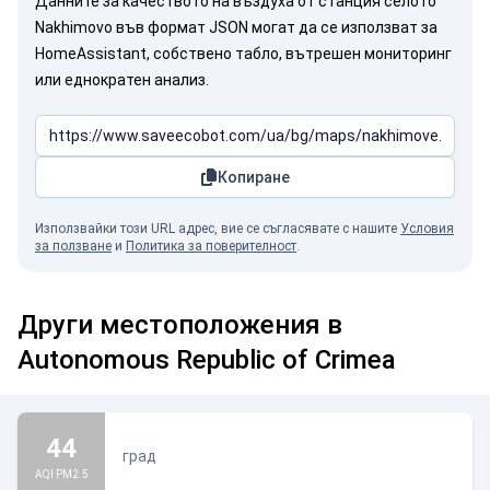
Данните за качеството на въздуха от станция селото
Nakhimovo във формат JSON могат да се използват за
HomeAssistant, собствено табло, вътрешен мониторинг
или еднократен анализ.
Копиране
Използвайки този URL адрес, вие се съгласявате с нашите
Условия
за ползване
и
Политика за поверителност
.
Други местоположения в
Autonomous Republic of Crimea
44
град
AQI PM2.5