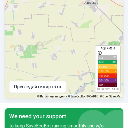
AQI PM2.5
110
с/д
237
0-50
3
51-100
0
101-150
0
151-200
0
201-300
0
301+
Прегледайте картата
09.08.2026, 14:00
©
Източници на данни
© SaveEcoBot
© CARTO
© OpenStreetMap
We need your support
to keep SaveEcoBot running smoothly and w/o