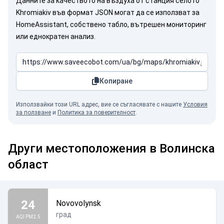
Данните за качеството на въздуха от станция селото
Khromiakiv във формат JSON могат да се използват за
HomeAssistant, собствено табло, вътрешен мониторинг
или еднократен анализ.
Копиране
Използвайки този URL адрес, вие се съгласявате с нашите
Условия
за ползване
и
Политика за поверителност
.
Други местоположения в Волинска
област
24
Novovolynsk
град
AQI PM2.5