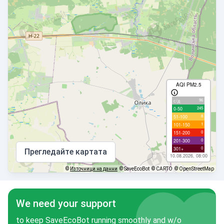
AQI PM2.5
96
с/д
245
0-50
8
51-100
1
101-150
0
151-200
0
201-300
0
301+
Прегледайте картата
10.08.2026, 08:00
©
Източници на данни
© SaveEcoBot
© CARTO
© OpenStreetMap
We need your support
to keep SaveEcoBot running smoothly and w/o