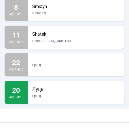
8
Smidyn
селото
AQI PM2.5
11
Shatsk
село от градски тип
AQI PM2.5
22
град
AQI PM2.5
20
Луцк
град
AQI PM2.5