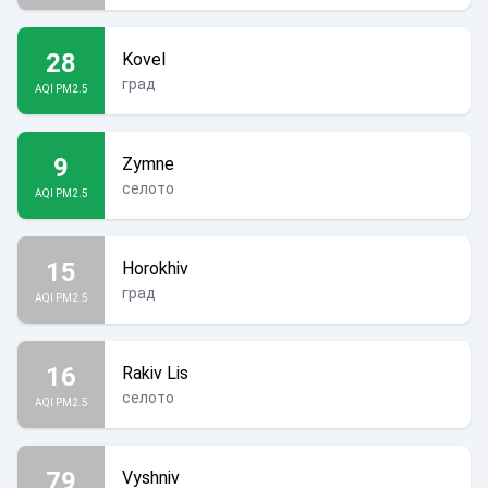
28
Kovel
град
AQI PM2.5
9
Zymne
селото
AQI PM2.5
15
Horokhiv
град
AQI PM2.5
16
Rakiv Lis
селото
AQI PM2.5
79
Vyshniv