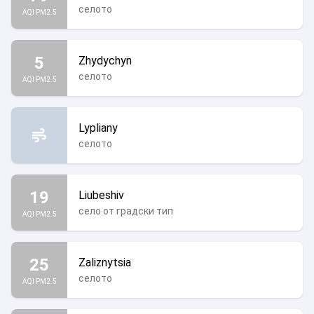
селото
AQI PM2.5
5
Zhydychyn
селото
AQI PM2.5
Lypliany
селото
19
Liubeshiv
село от градски тип
AQI PM2.5
25
Zaliznytsia
селото
AQI PM2.5