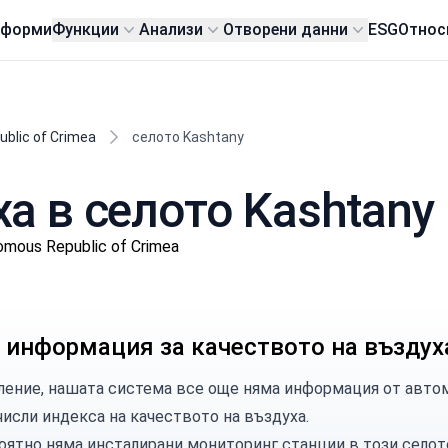
тформи
Функции
Анализи
Отворени данни
ESG
Относ
blic of Crimea
селото Kashtany
а в селото Kashtany
omous Republic of Crimea
 информация за качеството на въздух
ление, нашата система все още няма информация от автом
числи индекса на качеството на въздуха.
оятно няма инсталирани мониторинг станции в този селот