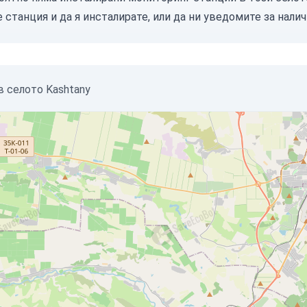
е станция
и да я инсталирате, или
да ни уведомите
за налич
в селото Kashtany