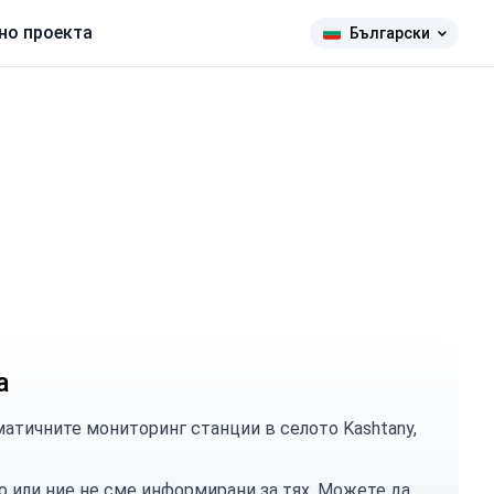
но проекта
Български
а
атичните мониторинг станции в селото Kashtany,
о или ние не сме информирани за тях. Можете
да