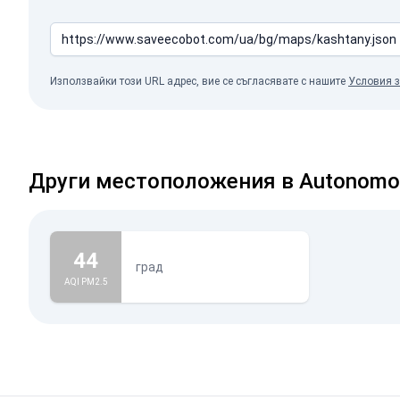
Използвайки този URL адрес, вие се съгласявате с нашите
Условия з
Други местоположения в Autonomous
44
град
AQI PM2.5