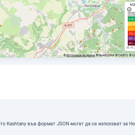
AQ
с/д
0-50
51-1
101-
151-
201-
301+
06.08.
©
Източници на данни
© SaveEcoBot
© CARTO
© O
то Kashtany във формат JSON могат да се използват за H