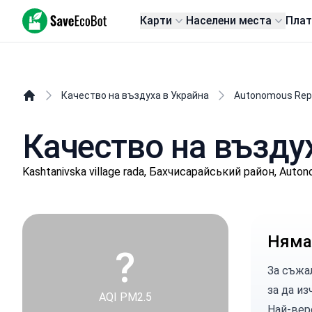
SaveEcoBot
Карти
Населени места
Пла
Качество на въздуха в Украйна
Autonomous Repu
Качество на въздух
Kashtanivska village rada, Бахчисарайський район, Auton
Няма
?
За съжа
за да из
AQI PM2.5
Най-вер