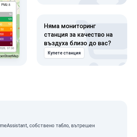
I PM2.5
94
123
122
00
Няма мониторинг
8
150
станция за качество на
2
200
0
300
въздуха близо до вас?
0
2026, 07:00
Купете станция
penStreetMap
omeAssistant, собствено табло, вътрешен