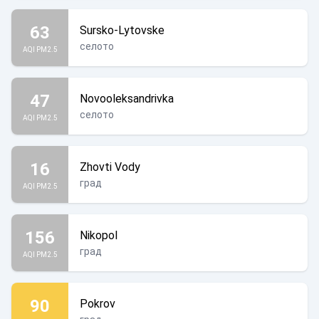
63
Sursko-Lytovske
селото
AQI PM2.5
47
Novooleksandrivka
селото
AQI PM2.5
16
Zhovti Vody
град
AQI PM2.5
156
Nikopol
град
AQI PM2.5
90
Pokrov