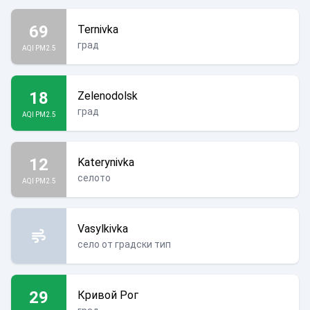
69
Ternivka
град
AQI PM2.5
18
Zelenodolsk
град
AQI PM2.5
12
Katerynivka
селото
AQI PM2.5
Vasylkivka
село от градски тип
29
Кривой Рог