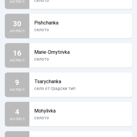
селото
AQI PM2.5
30
Pishchanka
селото
AQI PM2.5
16
Marie-Dmytrivka
селото
AQI PM2.5
9
Tsarychanka
село от градски тип
AQI PM2.5
4
Mohylivka
селото
AQI PM2.5