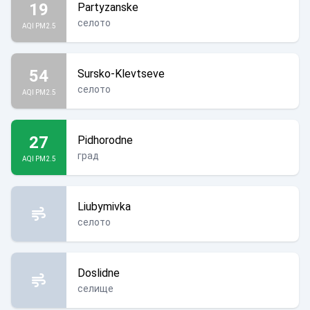
19
Partyzanske
селото
AQI PM2.5
54
Sursko-Klevtseve
селото
AQI PM2.5
27
Pidhorodne
град
AQI PM2.5
Liubymivka
селото
Doslidne
селище