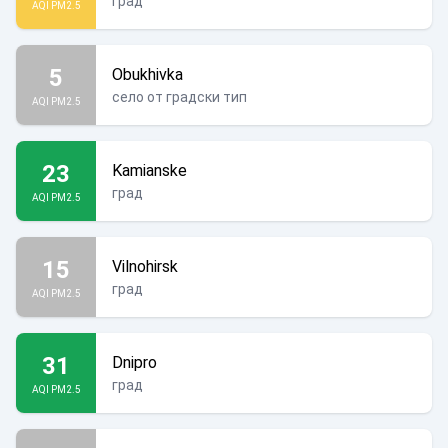
град
AQI PM2.5
5
Obukhivka
село от градски тип
AQI PM2.5
23
Kamianske
град
AQI PM2.5
15
Vilnohirsk
град
AQI PM2.5
31
Dnipro
град
AQI PM2.5