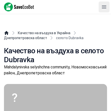
SaveEcoBot
Ope
Качество на въздуха в Украйна
Днепропетровска област
селото Dubravka
Качество на въздуха в селото
Dubravka
Mahdalynivska selyshchna community, Новомосковський
район, Днепропетровска област
?