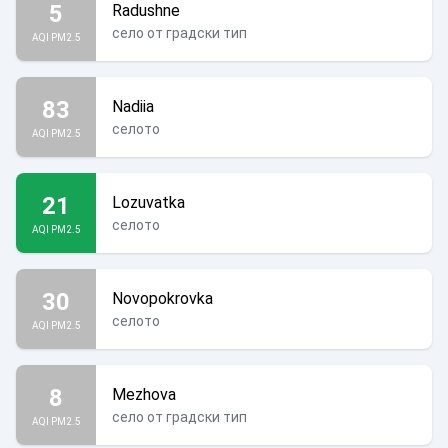
5
Radushne
село от градски тип
AQI PM2.5
83
Nadiia
селото
AQI PM2.5
21
Lozuvatka
селото
AQI PM2.5
30
Novopokrovka
селото
AQI PM2.5
8
Mezhova
село от градски тип
AQI PM2.5