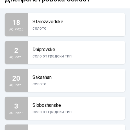
18
Starozavodske
селото
AQI PM2.5
2
Dniprovske
село от градски тип
AQI PM2.5
20
Saksahan
селото
AQI PM2.5
3
Slobozhanske
село от градски тип
AQI PM2.5