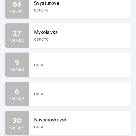
64
Svystunove
селото
AQI PM2.5
27
Mykolaivka
селото
AQI PM2.5
9
град
AQI PM2.5
6
град
AQI PM2.5
30
Novomoskovsk
град
AQI PM2.5