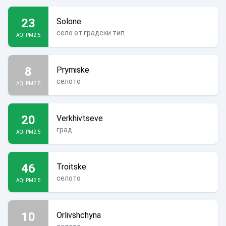
23
Solone
село от градски тип
AQI PM2.5
8
Prymiske
селото
AQI PM2.5
20
Verkhivtseve
град
AQI PM2.5
46
Troitske
селото
AQI PM2.5
10
Orlivshchyna