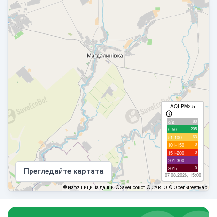
AQI PM2.5
80
с/д
205
0-50
63
51-100
0
101-150
0
151-200
1
201-300
0
301+
Прегледайте картата
07.08.2026, 15:00
©
Източници на данни
© SaveEcoBot
© CARTO
© OpenStreetMap