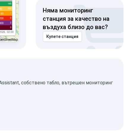
145
100
00
Няма мониторинг
7
150
станция за качество на
0
200
2
300
въздуха близо до вас?
0
2026, 02:00
Купете станция
penStreetMap
Assistant, собствено табло, вътрешен мониторинг