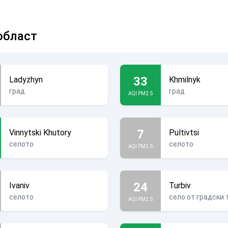
област
33
Ladyzhyn
Khmilnyk
град
град
AQI PM2.5
7
Vinnytski Khutory
Pultivtsi
селото
селото
AQI PM2.5
24
Ivaniv
Turbiv
селото
село от градски 
AQI PM2.5