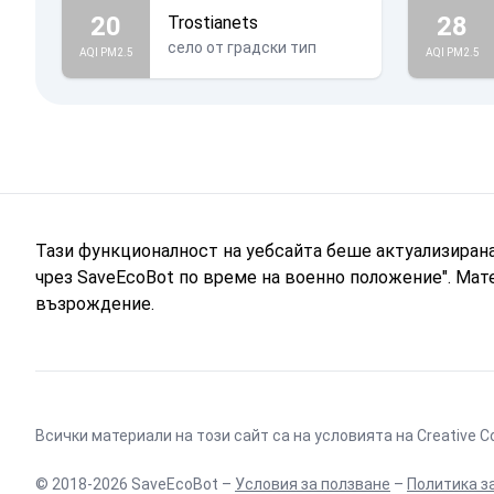
20
28
Trostianets
село от градски тип
AQI PM2.5
AQI PM2.5
Тази функционалност на уебсайта беше актуализиран
чрез SaveEcoBot по време на военно положение". Мат
възрождение.
Всички материали на този сайт са на условията на
Creative C
© 2018-2026 SaveEcoBot –
Условия за ползване
–
Политика з