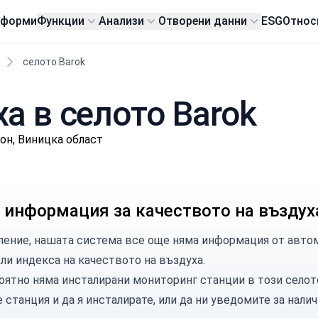
тформи
Функции
Анализи
Отворени данни
ESG
Относ
селото Barok
а в селото Barok
он, Виницка област
 информация за качеството на въздух
ление, нашата система все още няма информация от автом
сли индекса на качеството на въздуха.
оятно няма инсталирани мониторинг станции в този селот
е станция
и да я инсталирате, или
да ни уведомите
за налич