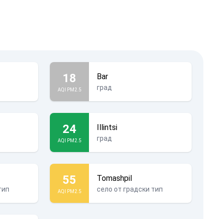
18
Bar
град
AQI PM2.5
24
Illintsi
град
AQI PM2.5
55
Tomashpil
тип
село от градски тип
AQI PM2.5