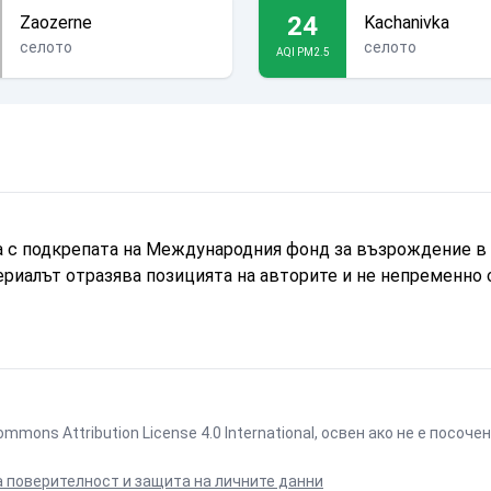
24
Zaozerne
Kachanivka
селото
селото
AQI PM2.5
а с подкрепата на Международния фонд за възрождение в 
ериалът отразява позицията на авторите и не непременно
ommons Attribution License 4.0 International
, освен ако не е посоч
а поверителност и защита на личните данни