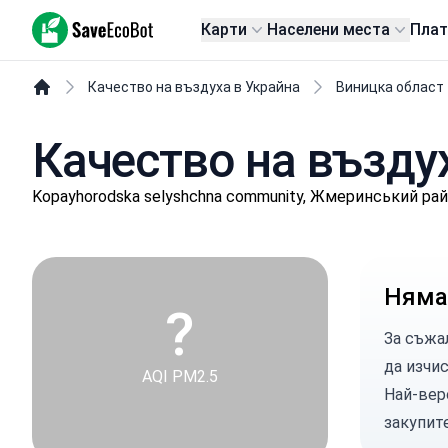
SaveEcoBot
Карти
Населени места
Пла
Качество на въздуха в Украйна
Виницка област
Качество на въздух
Kopayhorodska selyshchna community, Жмеринський рай
Няма
?
За съжа
да изчи
AQI PM2.5
Най-вер
закупит