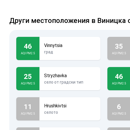
Други местоположения в Виницка 
46
35
Vinnytsia
град
AQI PM2.5
AQI PM2.5
25
46
Stryzhavka
село от градски тип
AQI PM2.5
AQI PM2.5
11
6
Hrushkivtsi
селото
AQI PM2.5
AQI PM2.5