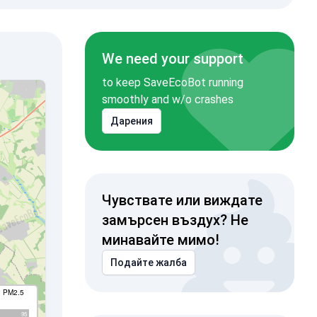
We need your support
to keep SaveEcoBot running
smoothly and w/o crashes
Дарения
Чувствате или виждате
замърсен въздух? Не
минавайте мимо!
Подайте жалба
I PM2.5
95