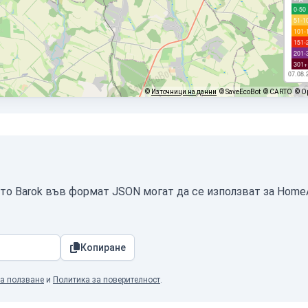
0-50
51-1
101-
151-
201-
301+
07.08.
©
Източници на данни
© SaveEcoBot
© CARTO
© O
ото Barok във формат JSON могат да се използват за Home
Копиране
а ползване
и
Политика за поверителност
.