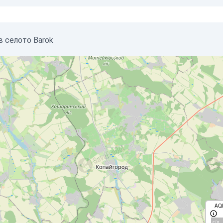
в селото Barok
AQ
с/д