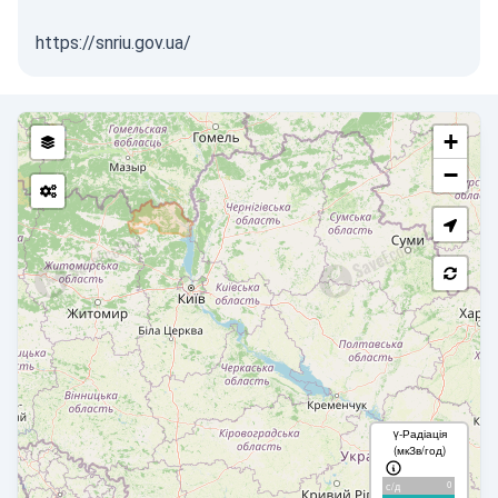
https://snriu.gov.ua/
+
−
γ-Радіація
(мкЗв/год)
0
с/д