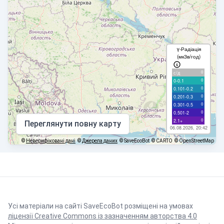
γ-Радіація
(мкЗв/год)
0
с/д
0
0-0.1
0
0.101-0.2
0
0.201-0.3
0
0.301-0.5
0
0.501-2
0
2.1+
Переглянути повну карту
06.08.2026, 20:42
©
Неверифіковані дані
©
Джерела даних
© SaveEcoBot
© CARTO
© OpenStreetMap
Усі матеріали на сайті SaveEcoBot розміщені на умовах
ліцензії Creative Commons із зазначенням авторства 4.0