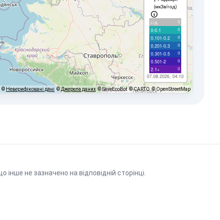
(мкЗв/год)
0
с/д
0
0-0.1
0
0.101-0.2
0
0.201-0.3
0
0.301-0.5
0
0.501-2
0
2.1+
07.08.2026, 04:10
©
Неверифіковані дані
©
Джерела даних
© SaveEcoBot
© CARTO
© OpenStreetMap
що інше не зазначено на відповідній сторінці.