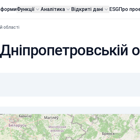
тформи
Функції
Аналітика
Відкриті дані
ESG
Про про
й області
 Дніпропетровській о