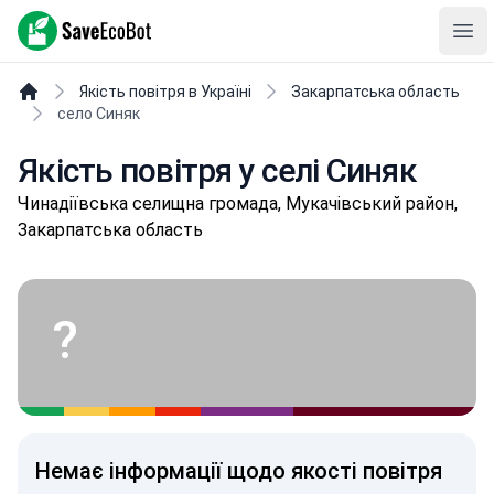
SaveEcoBot
Ope
Якість повітря в Україні
Закарпатська область
село Синяк
Якість повітря у селі Синяк
Чинaдіївськa селищнa громада, Мукачівський район,
Закарпатська область
?
Немає інформації щодо якості повітря