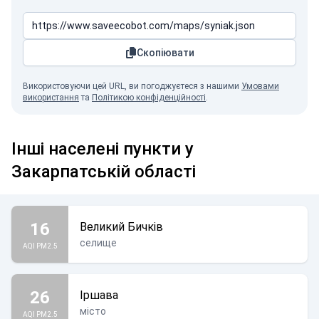
Скопіювати
Використовуючи цей URL, ви погоджуєтеся з нашими
Умовами
використання
та
Політикою конфіденційності
.
Інші населені пункти у
Закарпатській області
16
Великий Бичків
селище
AQI PM2.5
26
Іршава
місто
AQI PM2.5