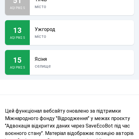
51
місто
AQI PM2.5
13
Ужгород
місто
AQI PM2.5
15
Ясіня
селище
AQI PM2.5
Цей функціонал вебсайту оновлено за підтримки
Міжнародного фонду "Відродження" у межах проєкту
"Адвокація відкритих даних через SaveEcoBot під час
воєнного стану". Матеріал відображає позицію авторів