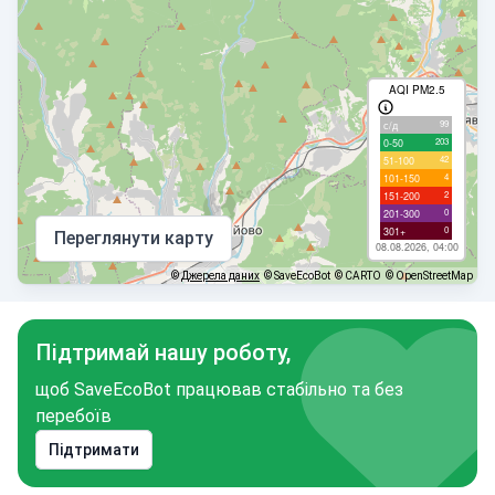
AQI PM2.5
99
с/д
203
0-50
42
51-100
4
101-150
2
151-200
0
201-300
0
301+
Переглянути карту
08.08.2026, 04:00
©
Джерела даних
© SaveEcoBot
© CARTO
© OpenStreetMap
Підтримай нашу роботу,
щоб SaveEcoBot працював стабільно та без
перебоїв
Підтримати