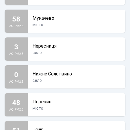
58
Мукачево
місто
AQI PM2.5
3
Нересниця
село
AQI PM2.5
0
Нижнє Солотвино
село
AQI PM2.5
48
Перечин
місто
AQI PM2.5
Тячів