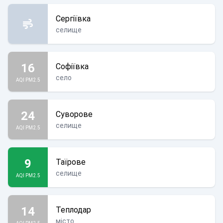
Сергіївка
селище
16
Софіївка
село
AQI PM2.5
24
Суворове
селище
AQI PM2.5
9
Таїрове
селище
AQI PM2.5
14
Теплодар
місто