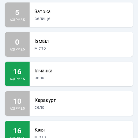
5
Затока
селище
AQI PM2.5
0
Ізмаїл
місто
AQI PM2.5
16
Ілічанка
село
AQI PM2.5
10
Каракурт
село
AQI PM2.5
16
Кілія
місто