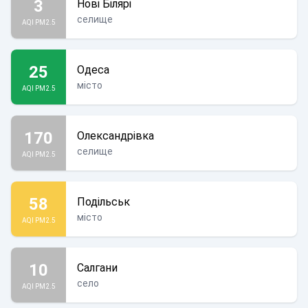
3
Нові Білярі
селище
AQI PM2.5
25
Одеса
місто
AQI PM2.5
170
Олександрівка
селище
AQI PM2.5
58
Подільськ
місто
AQI PM2.5
10
Салгани
село
AQI PM2.5