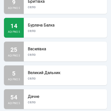
9
Бритівка
село
AQI PM2.5
14
Бурлача Балка
село
AQI PM2.5
25
Василівка
село
AQI PM2.5
5
Великий Дальник
село
AQI PM2.5
54
Дачне
село
AQI PM2.5