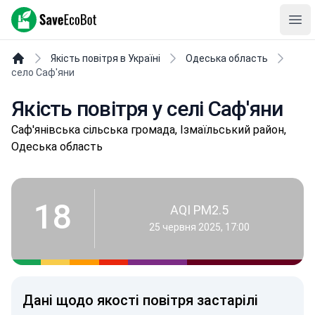
SaveEcoBot
Ope
Якість повітря в Україні
Одеська область
село Саф'яни
Якість повітря у селі Саф'яни
Сaф'янівськa сільська громада, Ізмаїльський район,
Одеська область
18
AQI PM2.5
25 червня 2025, 17:00
Дані щодо якості повітря застарілі