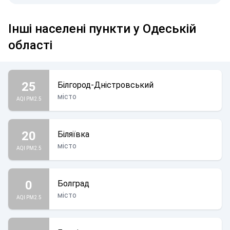
Інші населені пункти у Одеській
області
25
Білгород-Дністровський
місто
AQI PM2.5
20
Біляївка
місто
AQI PM2.5
0
Болград
місто
AQI PM2.5