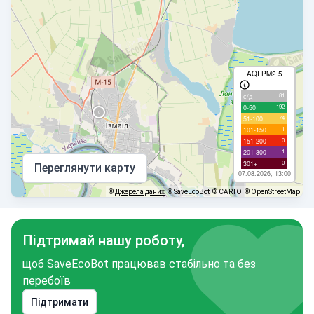
AQI PM2.5
81
с/д
192
0-50
74
51-100
1
101-150
0
151-200
1
201-300
0
301+
Переглянути карту
07.08.2026, 13:00
©
Джерела даних
© SaveEcoBot
© CARTO
© OpenStreetMap
Підтримай нашу роботу,
щоб SaveEcoBot працював стабільно та без
перебоїв
Підтримати