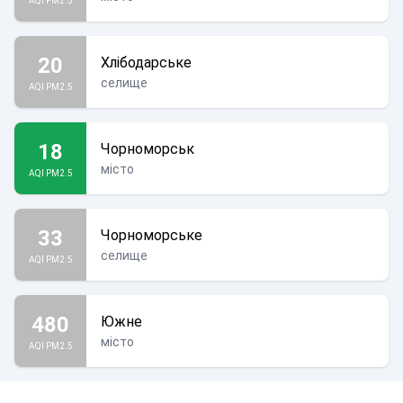
AQI PM2.5
20
Хлібодарське
селище
AQI PM2.5
18
Чорноморськ
місто
AQI PM2.5
33
Чорноморське
селище
AQI PM2.5
480
Южне
місто
AQI PM2.5