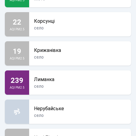
AQI PM2.5
22
Корсунці
село
AQI PM2.5
19
Крижанівка
село
AQI PM2.5
239
Лиманка
село
AQI PM2.5
Нерубайське
село