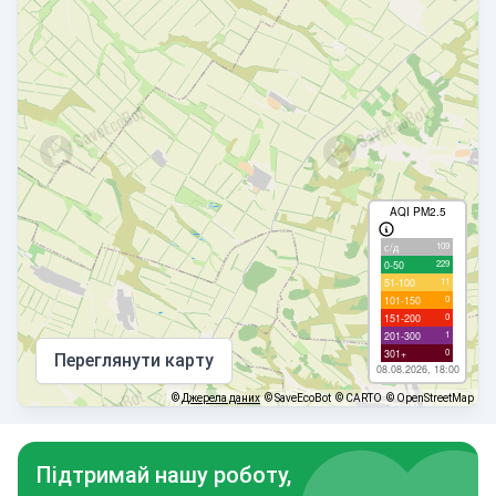
AQI PM2.5
109
с/д
229
0-50
11
51-100
0
101-150
0
151-200
1
201-300
0
301+
Переглянути карту
08.08.2026, 18:00
©
Джерела даних
© SaveEcoBot
© CARTO
© OpenStreetMap
Підтримай нашу роботу,