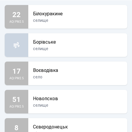
22
Білокуракине
селище
AQI PM2.5
Борівське
селище
17
Воєводівка
село
AQI PM2.5
51
Новопсков
селище
AQI PM2.5
8
Сєвєродонецьк