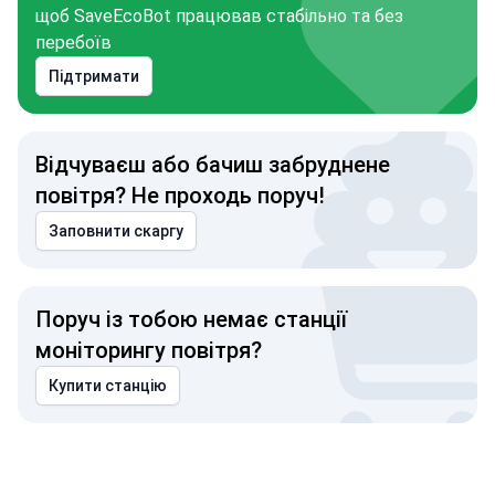
щоб SaveEcoBot працював стабільно та без
перебоїв
Підтримати
Відчуваєш або бачиш забруднене
повітря? Не проходь поруч!
Заповнити скаргу
Поруч із тобою немає станції
моніторингу повітря?
Купити станцію