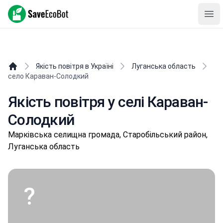
SaveEcoBot
Ope
Якість повітря в Україні
Луганська область
село Караван-Солодкий
Якість повітря у селі Караван-
Солодкий
Мapківськa селищнa громада, Старобільський район,
Луганська область
?