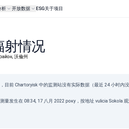
分析
开放数据
ESG
关于项目
背景辐射情况
й район, 沃倫州
Gam
，目前 Chartoryisk 中的监测站没有实际数据（最近 24
(
с/д
0-0.1
发生在 08:34, 17 八月 2022 року，按地址 vulicia Sokola
0.10
0.20
0.30
0.50
2.1+
08.08.