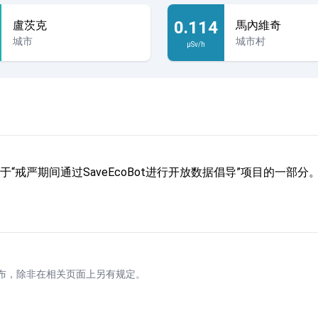
0.114
盧茨克
馬內維奇
城市
城市村
µSv/h
“戒严期间通过SaveEcoBot进行开放数据倡导”项目的一
布，除非在相关页面上另有规定。