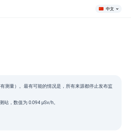
中文
ma Ray
 小时内没有测量）。最有可能的情况是，所有来源都停止发布监
µSv/h)
340
132
 观测站，数值为 0.094 µSv/h。
507
1-0.2
9
1-0.3
11
1-0.5
16
1-2
6
2026, 05:34