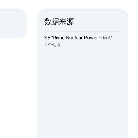
ISW
数据来源
2026, 20:44
penStreetMap
SE "Rivne Nuclear Power Plant"
1 个站点