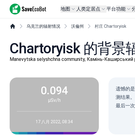
SaveEcoBot
地图
人类定居点
平台
功能
乌克兰的辐射情况
沃倫州
村庄 Chartoryisk
Chartoryisk 的
Manevytska selyshchna community, Камінь-Каширськи
0.094
遗憾的是
测结果。
µSv/h
最后一次测量
17 八月 2022, 08:34