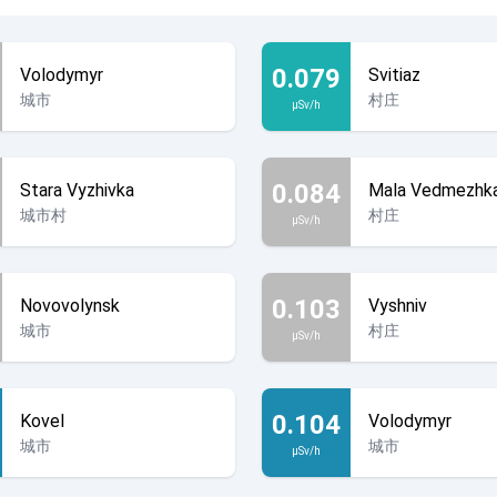
0.079
Volodymyr
Svitiaz
城市
村庄
µSv/h
0.084
Stara Vyzhivka
Mala Vedmezhk
城市村
村庄
µSv/h
0.103
Novovolynsk
Vyshniv
城市
村庄
µSv/h
0.104
Kovel
Volodymyr
城市
城市
µSv/h