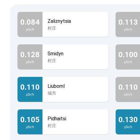
0.084
0.113
Zaliznytsia
村庄
µSv/h
µSv/h
0.128
0.100
Smidyn
村庄
µSv/h
µSv/h
0.110
0.110
Liuboml
城市
µSv/h
µSv/h
0.105
0.130
Pidhaitsi
村庄
µSv/h
µSv/h