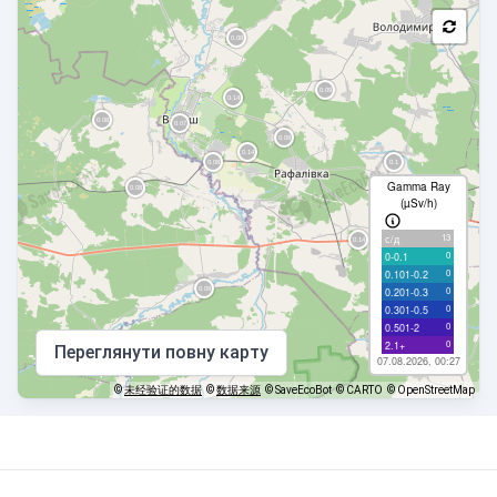
Gamma Ray
(µSv/h)
13
с/д
0
0-0.1
0
0.101-0.2
0
0.201-0.3
0
0.301-0.5
0
0.501-2
0
2.1+
Переглянути повну карту
07.08.2026, 00:27
©
未经验证的数据
©
数据来源
© SaveEcoBot
© CARTO
© OpenStreetMap