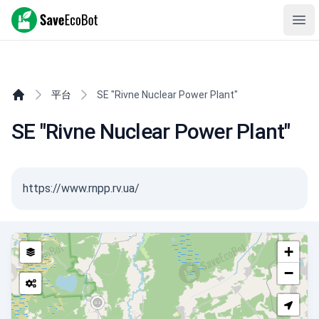
SaveEcoBot
Ope
平台
SE "Rivne Nuclear Power Plant"
SE "Rivne Nuclear Power Plant"
https://www.rnpp.rv.ua/
+
−