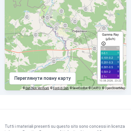
Gamma Ray
(µSv/h)
13
с/д
0
0-0.1
0
0.101-0.2
0
0.201-0.3
0
0.301-0.5
0
0.501-2
0
2.1+
Переглянути повну карту
10.08.2026, 23:22
©
Dati Non Verificati
©
Fonti di Dati
© SaveEcoBot
© CARTO
© OpenStreetMap
Tutti i materiali presenti su questo sito sono concessi in licenza