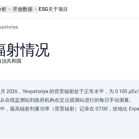
分析
开放数据
ESG
关于项目
patoriya
背景辐射情况
里米亚自治共和国
Gam
八月 2026，Yevpatoriya 的背景辐射处于正常水平，为 0.10
(
从在线监测站到政府机构在定点观测站进行的每日手动测量。
с/д
0-0.1
，最高辐射剂量功率（背景辐射）记录在 07:00，按地址 Evpator
0.10
0.20
0.30
0.50
2.1+
08.08.