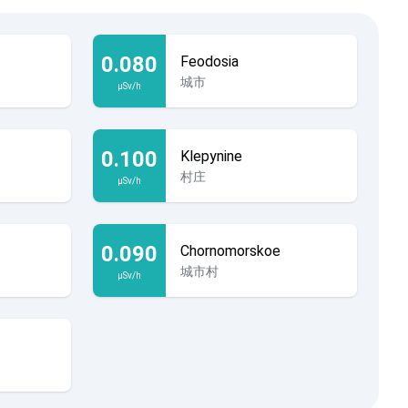
0.080
Feodosia
城市
µSv/h
0.100
Klepynine
村庄
µSv/h
0.090
Chornomorskoe
城市村
µSv/h