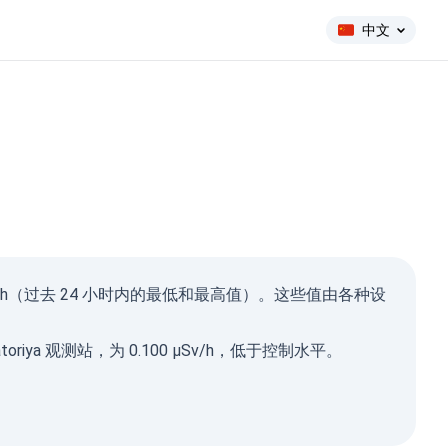
中文
ma Ray
0 µSv/h（过去 24 小时内的最低和最高值）。这些值由各种设
µSv/h)
588
112
iya 观测站，为 0.100 µSv/h，低于控制水平。
280
1-0.2
8
1-0.3
11
1-0.5
14
1-2
8
2026, 15:13