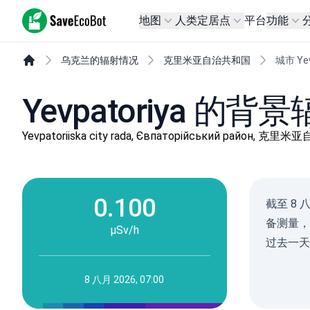
SaveEcoBot
地图
人类定居点
平台
功能
乌克兰的辐射情况
克里米亚自治共和国
城市 Yev
Yevpatoriya 的
Yevpatoriiska city rada, Євпаторійський район, 克
0.100
截至 8 
备测量，
µSv/h
过去一天中
8 八月 2026, 07:00