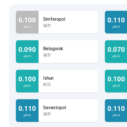
0.100
0.110
Simferopol
城市
µSv/h
µSv/h
0.090
0.070
Belogorsk
城市
µSv/h
µSv/h
0.100
0.100
Ishun
村庄
µSv/h
µSv/h
0.110
0.110
Sevastopol
城市
µSv/h
µSv/h