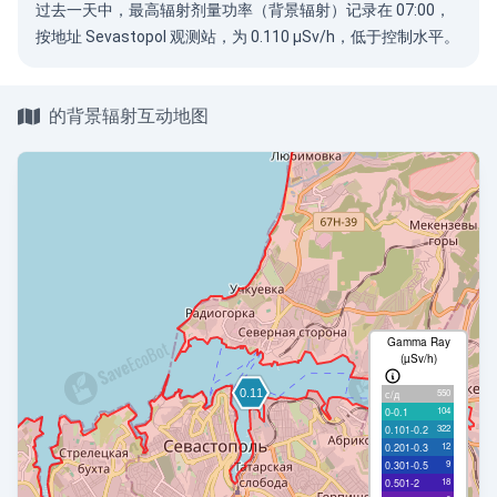
过去一天中，最高辐射剂量功率（背景辐射）记录在 07:00，
按地址 Sevastopol 观测站，为 0.110 µSv/h，低于控制水平。
的背景辐射互动地图
Gamma Ray
(µSv/h)
550
с/д
104
0-0.1
322
0.101-0.2
12
0.201-0.3
9
0.301-0.5
18
0.501-2