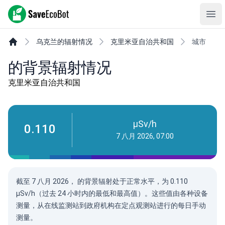
SaveEcoBot
Ope
乌克兰的辐射情况
克里米亚自治共和国
城市
的背景辐射情况
克里米亚自治共和国
µSv/h
0.110
7 八月 2026, 07:00
截至 7 八月 2026， 的背景辐射处于正常水平，为 0.110
µSv/h（过去 24 小时内的最低和最高值）。这些值由各种设备
测量，从在线监测站到政府机构在定点观测站进行的每日手动
测量。