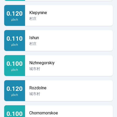
0.120
Klepynine
村庄
µSv/h
0.110
Ishun
村庄
µSv/h
0.100
Nizhnegorskiy
城市村
µSv/h
0.120
Rozdolne
城市村
µSv/h
0.100
Chornomorskoe