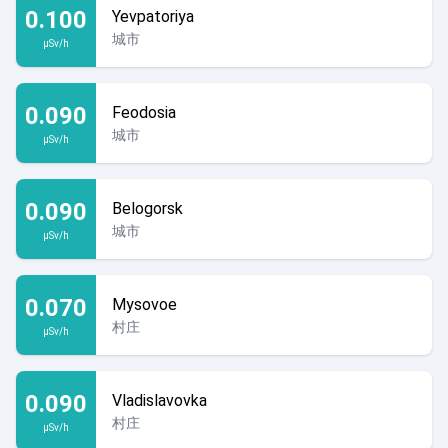
0.100
Yevpatoriya
城市
µSv/h
0.090
Feodosia
城市
µSv/h
0.090
Belogorsk
城市
µSv/h
0.070
Mysovoe
村庄
µSv/h
0.090
Vladislavovka
村庄
µSv/h