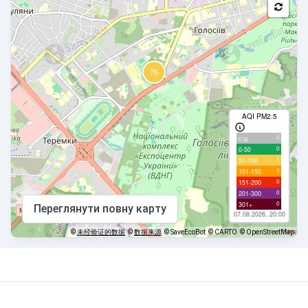
AQI PM2.5
0
с/д
0
0-50
1
51-100
0
101-150
0
151-200
0
201-300
0
301+
Переглянути повну карту
07.08.2026, 20:00
©
未经验证的数据
©
数据来源
© SaveEcoBot
© CARTO
© OpenStreetMap