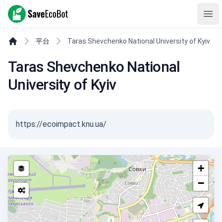
SaveEcoBot
Ope
平台
Taras Shevchenko National University of Kyiv
Taras Shevchenko National
University of Kyiv
https://ecoimpact.knu.ua/
+
−