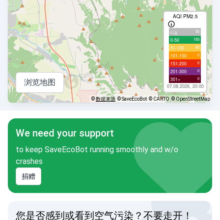
AQI PM2.5
92
с/д
193
0-50
65
51-100
0
101-150
0
151-200
0
201-300
0
301+
浏览地图
07.08.2026, 20:00
©
数据来源
© SaveEcoBot
© CARTO
© OpenStreetMap
We need your support
to keep SaveEcoBot running smoothly and w/o
crashes
捐赠
您是否感到或看到空气污染？不要走开！