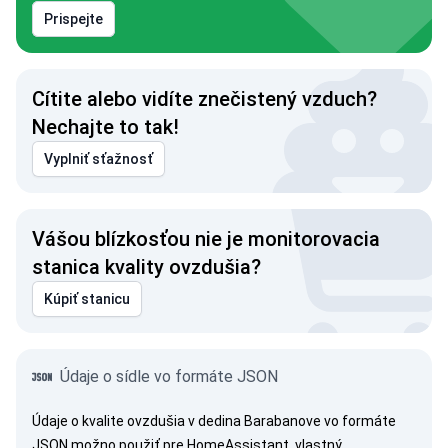
Prispejte
Cítite alebo vidíte znečistený vzduch?
Nechajte to tak!
Vyplniť sťažnosť
Vášou blízkosťou nie je monitorovacia
stanica kvality ovzdušia?
Kúpiť stanicu
Údaje o sídle vo formáte JSON
Údaje o kvalite ovzdušia v dedina Barabanove vo formáte
JSON možno použiť pre HomeAssistant, vlastný