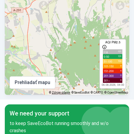
AQI PM2.5
101
с/д
131
0-50
104
51-100
9
101-150
4
151-200
0
201-300
0
301+
Prehliadať mapu
06.08.2026, 04:00
©
Zdroje údajov
© SaveEcoBot
© CARTO
© OpenStreetMap
We need your support
to keep SaveEcoBot running smoothly and w/o
crashes