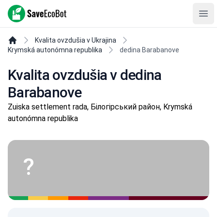
SaveEcoBot
Ope
Kvalita ovzdušia v Ukrajina
Krymská autonómna republika
dedina Barabanove
Krym je Ukrajina!
Kvalita ovzdušia v dedina
Barabanove
Zuiska settlement rada, Білогірський район, Krymská
autonómna republika
?