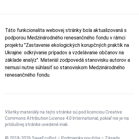
Táto funkcionalita webovej stránky bola aktualizovaná s
podporou Medzinárodného renesančného fondu v rámci
projektu "Zastavenie ekologických korupčných praktík na
Ukrajine: odkrývanie prípadov a vzdelávanie občanov na
základe analýz". Materiál zodpovedá stanovisku autorov a
nemusí nutne súhlasiť so stanoviskom Medzinárodného
renesančného fondu.
Všetky materiály na tejto stránke sú pod licenciou
Creative
Commons Attribution License 4.0 International
, pokiaľ nie je na
príslušnej stránke uvedené inak.
© 2018-2026 SaveEcoBot –
Podmienky použitia
–
Zásady