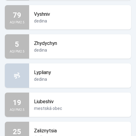
79
Vyshniv
dedina
AQI PM2.5
5
Zhydychyn
dedina
AQI PM2.5
Lypliany
dedina
19
Liubeshiv
mestská obec
AQI PM2.5
25
Zaliznytsia