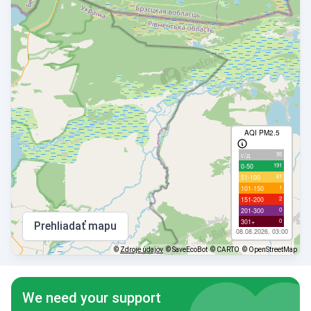
AQI PM2.5
95
с/д
191
0-50
61
51-100
1
101-150
2
151-200
0
201-300
0
301+
Prehliadať mapu
08.08.2026, 03:00
©
Zdroje údajov
© SaveEcoBot
© CARTO
© OpenStreetMap
We need your support