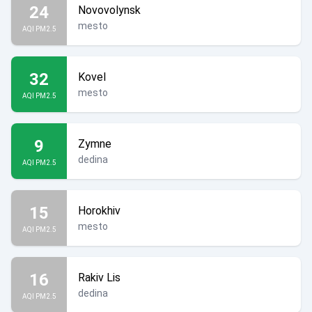
24
Novovolynsk
mesto
AQI PM2.5
32
Kovel
mesto
AQI PM2.5
9
Zymne
dedina
AQI PM2.5
15
Horokhiv
mesto
AQI PM2.5
16
Rakiv Lis
dedina
AQI PM2.5