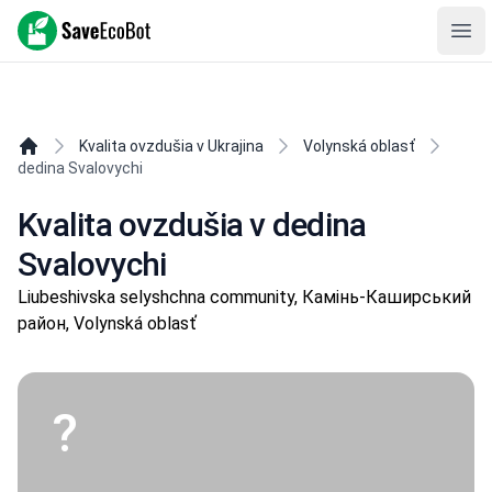
SaveEcoBot
Ope
Kvalita ovzdušia v Ukrajina
Volynská oblasť
dedina Svalovychi
Kvalita ovzdušia v dedina
Svalovychi
Liubeshivska selyshchna community, Камінь-Каширський
район, Volynská oblasť
?