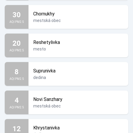
30
Chornukhy
mestská obec
AQI PM2.5
20
Reshetylivka
mesto
AQI PM2.5
8
Suprunivka
dedina
AQI PM2.5
4
Novi Sanzhary
mestská obec
AQI PM2.5
12
Khrystanivka