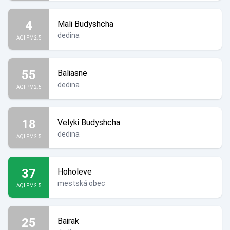
4
Mali Budyshcha
dedina
AQI PM2.5
55
Baliasne
dedina
AQI PM2.5
18
Velyki Budyshcha
dedina
AQI PM2.5
37
Hoholeve
mestská obec
AQI PM2.5
25
Bairak