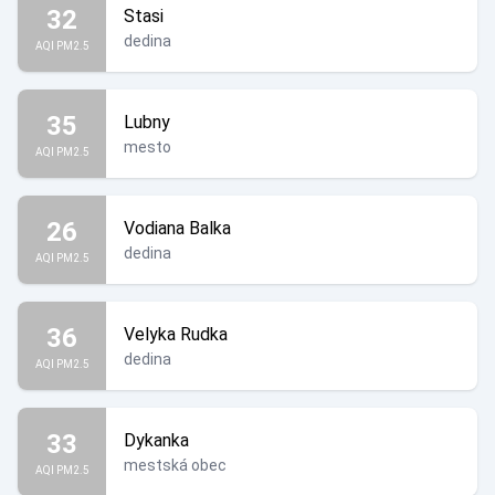
32
Stasi
dedina
AQI PM2.5
35
Lubny
mesto
AQI PM2.5
26
Vodiana Balka
dedina
AQI PM2.5
36
Velyka Rudka
dedina
AQI PM2.5
33
Dykanka
mestská obec
AQI PM2.5