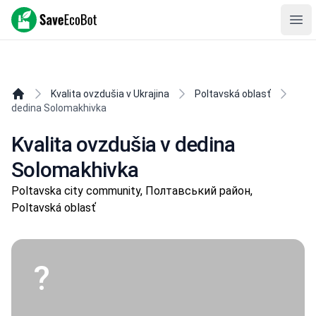
SaveEcoBot
Ope
Kvalita ovzdušia v Ukrajina
Poltavská oblasť
dedina Solomakhivka
Kvalita ovzdušia v dedina
Solomakhivka
Poltavska city community, Полтавський район,
Poltavská oblasť
?