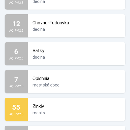
dedina
AQI PM2.5
12
Chovno-Fedorivka
dedina
AQI PM2.5
6
Batky
dedina
AQI PM2.5
7
Opishnia
mestská obec
AQI PM2.5
55
Zinkiv
mesto
AQI PM2.5