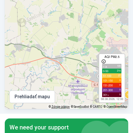
AQI PM2.5
109
с/д
214
0-50
27
51-100
0
101-150
0
151-200
0
201-300
0
301+
Prehliadať mapu
08.08.2026, 12:00
©
Zdroje údajov
© SaveEcoBot
© CARTO
© OpenStreetMap
We need your support