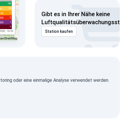
196
66
00
Gibt es in Ihrer Nähe keine
0
150
0
200
Luftqualitätsüberwachungsstati
1
300
0
2026, 19:00
Station kaufen
penStreetMap
toring oder eine einmalige Analyse verwendet werden.