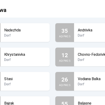
awa
35
Nadezhda
Andriivka
Dorf
Dorf
AQI PM2.5
12
Khrystanivka
Chovno-Fedoriv
Dorf
Dorf
AQI PM2.5
26
Stasi
Vodiana Balka
Dorf
Dorf
AQI PM2.5
55
Bajrak
Baljasne