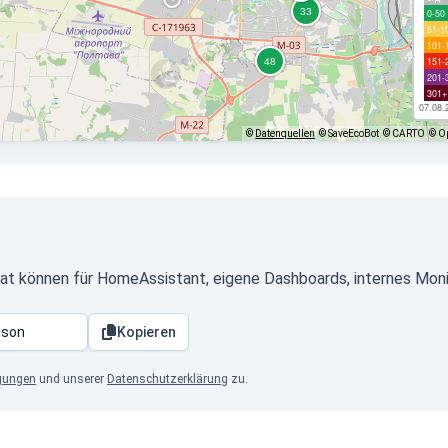
0-50
51-1
101-
151-
201-
301+
07.08.
©
Datenquellen
© SaveEcoBot
© CARTO
© O
t können für HomeAssistant, eigene Dashboards, internes Moni
Kopieren
gungen
und unserer
Datenschutzerklärung
zu.