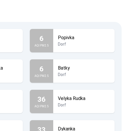
6
Popivka
Dorf
AQI PM2.5
6
ka
Batky
Dorf
AQI PM2.5
36
Velyka Rudka
Dorf
AQI PM2.5
33
Dykanka