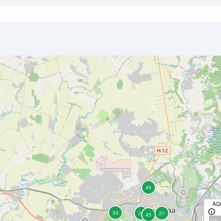
AQ
с/д