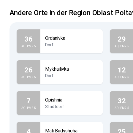
Andere Orte in der Region Oblast Polt
36
29
Ordanivka
Dorf
AQI PM2.5
AQI PM2.5
26
12
Mykhailivka
Dorf
AQI PM2.5
AQI PM2.5
7
32
Opishnia
Stadtdorf
AQI PM2.5
AQI PM2.5
4
25
Mali Budyshcha