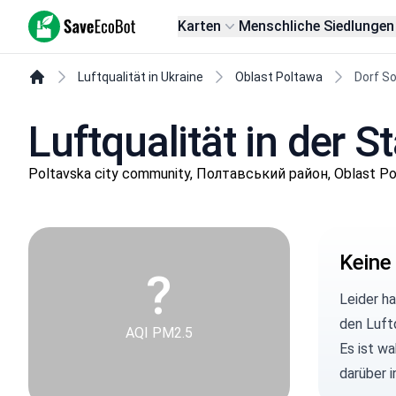
SaveEcoBot
Karten
Menschliche Siedlungen
Luftqualität in Ukraine
Oblast Poltawa
Dorf S
Luftqualität in der 
Poltavska city community, Полтавський район, Oblast P
Keine
?
Leider h
den Luft
AQI PM2.5
Es ist wa
darüber 