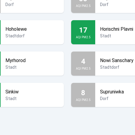
Dorf
Dorf
AQI PM2.5
17
Hoholewe
Horischni Plavni
Stadtdorf
Stadt
AQI PM2.5
4
Myrhorod
Nowi Sanschary
Stadt
Stadtdorf
AQI PM2.5
8
Sinkiw
Supruniwka
Stadt
Dorf
AQI PM2.5