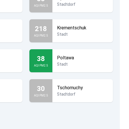
Stadtdorf
AQI PM2.5
218
Krementschuk
Stadt
AQI PM2.5
38
Poltawa
Stadt
AQI PM2.5
30
Tschornuchy
Stadtdorf
AQI PM2.5