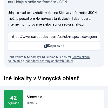
Údaje o sídle vo formáte JSON
Údaje o kvalite ovzdušia v dedina Sidava vo formáte JSON
možno použiť pre HomeAssistant, vlastný dashboard,
interné monitorovanie alebo jednorazovú analýzu.
Kopírovať
Používaním tejto adresy URL súhlasíte s našimi
Podmienkami
používania
a
Zásadami ochrany osobných údajov
.
Iné lokality v Vinnycká oblasť
42
Vinnytsia
mesto
AQI PM2.5