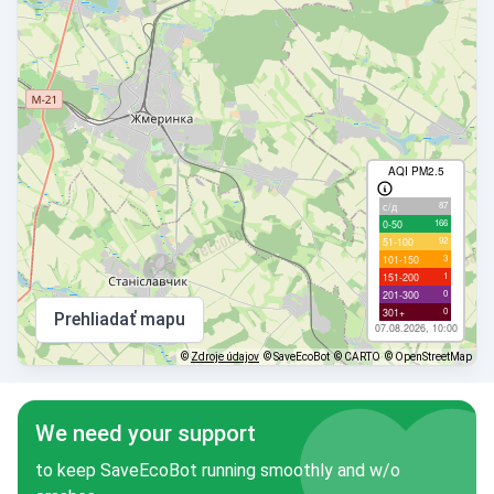
AQI PM2.5
87
с/д
166
0-50
92
51-100
3
101-150
1
151-200
0
201-300
0
301+
Prehliadať mapu
07.08.2026, 10:00
©
Zdroje údajov
© SaveEcoBot
© CARTO
© OpenStreetMap
We need your support
to keep SaveEcoBot running smoothly and w/o