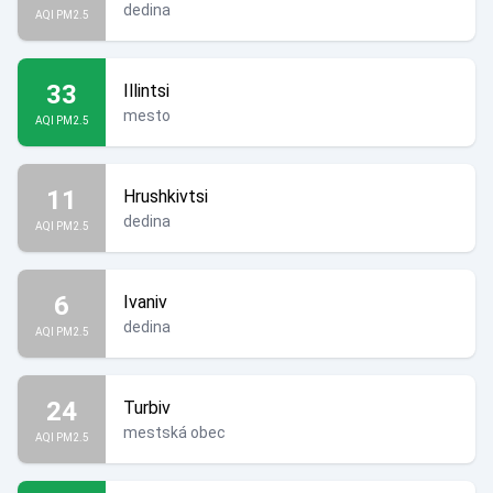
dedina
AQI PM2.5
33
Illintsi
mesto
AQI PM2.5
11
Hrushkivtsi
dedina
AQI PM2.5
6
Ivaniv
dedina
AQI PM2.5
24
Turbiv
mestská obec
AQI PM2.5