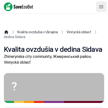
SaveEcoBot
Ope
Kvalita ovzdušia v Ukrajina
Vinnycká oblasť
dedina Sidava
Kvalita ovzdušia v dedina Sidava
Zhmerynska city community, Жмеринський район,
Vinnycká oblasť
?