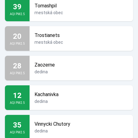
39
Tomashpil
mestská obec
AQI PM2.5
20
Trostianets
mestská obec
AQI PM2.5
28
Zaozerne
dedina
AQI PM2.5
12
Kachanivka
dedina
AQI PM2.5
35
Vinnycki Chutory
dedina
AQI PM2.5