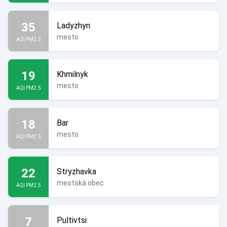
35
Ladyzhyn
mesto
AQI PM2.5
19
Khmilnyk
mesto
AQI PM2.5
18
Bar
mesto
AQI PM2.5
22
Stryzhavka
mestská obec
AQI PM2.5
7
Pultivtsi