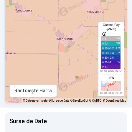
Gamma Ray
(µSv/h)
340
с/д
130
0-0.1
510
0.101-0.2
8
0.201-0.3
11
0.301-0.5
15
0.501-2
7
2.1+
08.08.2026, 04:55
ISW
Răsfoiește Harta
07.08.2026, 20:44
©
Date neverificate
©
Surse de Date
© SaveEcoBot
© CARTO
© OpenStreetMap
Surse de Date