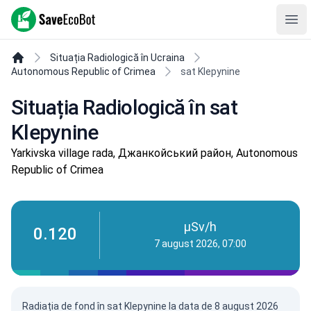
SaveEcoBot
Ope
Situația Radiologică în Ucraina
Autonomous Republic of Crimea
sat Klepynine
Situația Radiologică în sat
Klepynine
Yarkivska village rada, Джанкойський район, Autonomous
Republic of Crimea
µSv/h
0.120
7 august 2026, 07:00
Radiația de fond în sat Klepynine la data de
8 august 2026