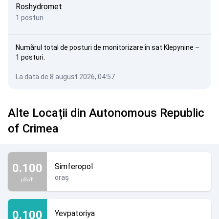
Roshydromet
1 posturi
Numărul total de posturi de monitorizare în sat Klepynine –
1 posturi.
La data de 8 august 2026, 04:57
Crimeea este Ucraina!
Alte Locații din Autonomous Republic
of Crimea
0.100
Simferopol
oraș
µSv/h
0.100
Yevpatoriya