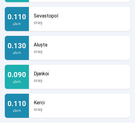
0.110
Sevastopol
oraș
µSv/h
0.130
Aluşta
oraș
µSv/h
0.090
Djankoi
oraș
µSv/h
0.110
Kerci
oraș
µSv/h