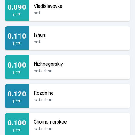
0.090
Vladislavovka
sat
µSv/h
0.110
Ishun
sat
µSv/h
0.100
Nizhnegorskiy
sat urban
µSv/h
0.120
Rozdolne
sat urban
µSv/h
0.100
Chornomorskoe
sat urban
µSv/h