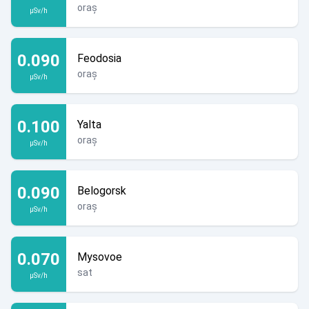
oraș
µSv/h
0.090
Feodosia
oraș
µSv/h
0.100
Yalta
oraș
µSv/h
0.090
Belogorsk
oraș
µSv/h
0.070
Mysovoe
sat
µSv/h