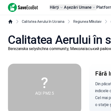
SaveEcoBot
Hărți
Așezări Umane
Platfor
Calitatea Aerului în Ucraina
Regiunea Mîkolaiv
Calitatea Aerului în 
Berezanska selyshchna community, Миколаївський район,
Fără I
?
Din păcat
indicele c
AQI PM2.5
Cel mai p
o stație
ș