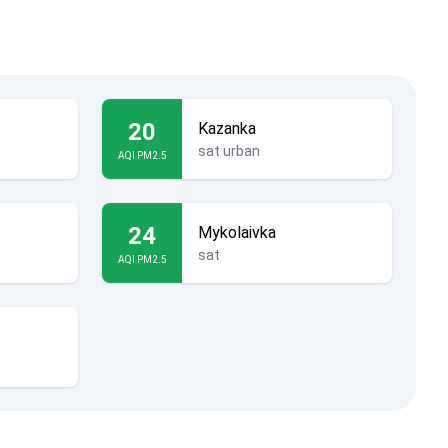
20
Kazanka
sat urban
AQI PM2.5
24
Mykolaivka
sat
AQI PM2.5