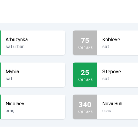
75
Arbuzynka
Kobleve
sat urban
sat
AQI PM2.5
25
Myhiia
Stepove
sat
sat
AQI PM2.5
340
Nicolaev
Novîi Buh
oraș
oraș
AQI PM2.5