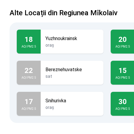
Alte Locații din Regiunea Mîkolaiv
18
20
Yuzhnoukrainsk
oraș
AQI PM2.5
AQI PM2.5
22
15
Bereznehuvatske
sat
AQI PM2.5
AQI PM2.5
17
30
Snihurivka
oraș
AQI PM2.5
AQI PM2.5