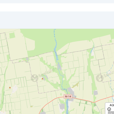
AQ
с/д