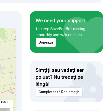
We need your support
to keep SaveEcoBot running
smoothly and w/o crashes
Donează
Simțiți sau vedeți aer
poluat? Nu treceți pe
lângă!
Completează Reclamația
I PM2.5
80