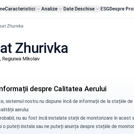
me
Caracteristici
Analize
Date Deschise
ESG
Despre Pro
sat Zhurivka
sat Zhurivka
 Regiunea Mîkolaiv
nformații despre Calitatea Aerului
e, sistemul nostru nu dispune încă de informații de la stațiile d
alității aerului.
robabil, nu au fost încă instalate stații de monitorizare în aces
i o puteți instala sau ne puteți
anunța
despre stațiile de monitori