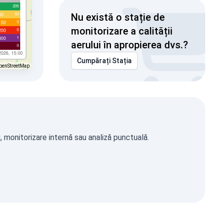
205
63
00
Nu există o stație de
0
150
monitorizare a calității
0
200
1
300
aerului în apropierea dvs.?
0
2026, 15:00
Cumpărați Stația
penStreetMap
, monitorizare internă sau analiză punctuală.