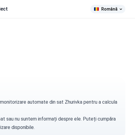
iect
Română
e monitorizare automate din sat Zhurivka pentru a calcula
t sat sau nu suntem informați despre ele. Puteți
cumpăra
zare disponibile.