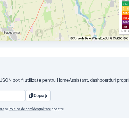
0-50
51-1
101-
151-
201-
301+
07.08.
©
Surse de Date
© SaveEcoBot
© CARTO
© O
t JSON pot fi utilizate pentru HomeAssistant, dashboarduri proprii
Copiați
are
și
Politica de confidențialitate
noastre.