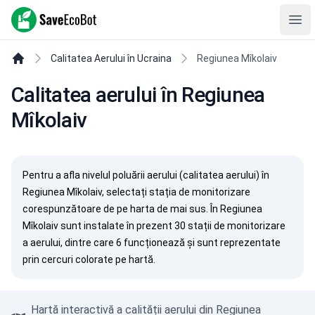
SaveEcoBot
Ope
Calitatea Aerului în Ucraina
Regiunea Mîkolaiv
Calitatea aerului în Regiunea
Mîkolaiv
Pentru a afla nivelul poluării aerului (calitatea aerului) în
Regiunea Mîkolaiv, selectați stația de monitorizare
corespunzătoare de pe harta de mai sus. În Regiunea
Mîkolaiv sunt instalate în prezent 30 stații de monitorizare
a aerului, dintre care 6 funcționează și sunt reprezentate
prin cercuri colorate pe hartă.
Hartă interactivă a calității aerului din Regiunea