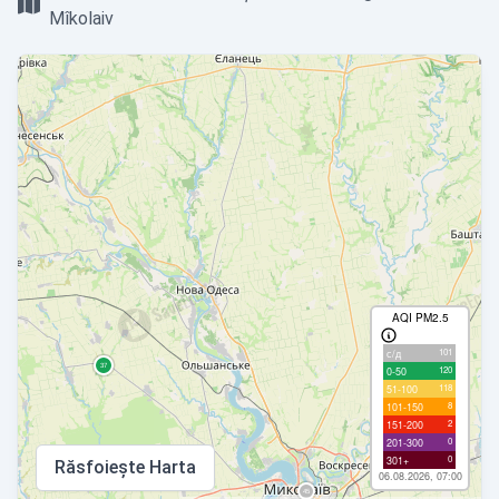
Mîkolaiv
AQI PM2.5
101
с/д
120
0-50
118
51-100
8
101-150
2
151-200
0
201-300
0
301+
Răsfoiește Harta
06.08.2026, 07:00