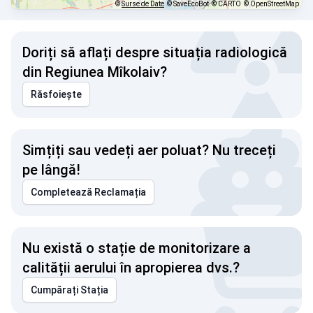
©
Surse de Date
© SaveEcoBot
© CARTO
© OpenStreetMap
Doriți să aflați despre situația radiologică
din Regiunea Mîkolaiv?
Răsfoiește
Simțiți sau vedeți aer poluat? Nu treceți
pe lângă!
Completează Reclamația
Nu există o stație de monitorizare a
calității aerului în apropierea dvs.?
Cumpărați Stația