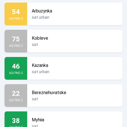
54
Arbuzynka
sat urban
AQI PM2.5
75
Kobleve
sat
AQI PM2.5
46
Kazanka
sat urban
AQI PM2.5
22
Bereznehuvatske
sat
AQI PM2.5
38
Myhiia
sat