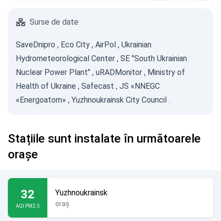
Surse de date
SaveDnipro
,
Eco City
,
AirPol
,
Ukrainian
Hydrometeorological Center
,
SE "South Ukrainian
Nuclear Power Plant"
,
uRADMonitor
,
Ministry of
Health of Ukraine
,
Safecast
,
JS «NNEGC
«Energoatom»
,
Yuzhnoukrainsk City Council
.
Stațiile sunt instalate în următoarele
orașe
32
Yuzhnoukrainsk
oraș
AQI PM2.5