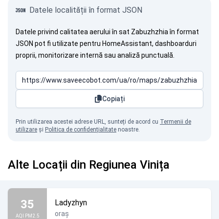
Datele localității în format JSON
Datele privind calitatea aerului în sat Zabuzhzhia în format
JSON pot fi utilizate pentru HomeAssistant, dashboarduri
proprii, monitorizare internă sau analiză punctuală.
Copiați
Prin utilizarea acestei adrese URL, sunteți de acord cu
Termenii de
utilizare
și
Politica de confidențialitate
noastre.
Alte Locații din Regiunea Vinița
35
Ladyzhyn
oraș
AQI PM2.5