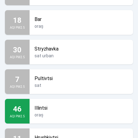
18
Bar
oraș
AQI PM2.5
30
Stryzhavka
sat urban
AQI PM2.5
7
Pultivtsi
sat
AQI PM2.5
46
Illintsi
oraș
AQI PM2.5
Hrushkivtsi