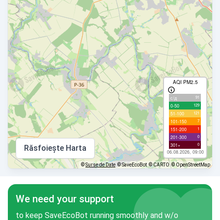
AQI PM2.5
91
с/д
129
0-50
121
51-100
7
101-150
1
151-200
0
201-300
0
301+
Răsfoiește Harta
06.08.2026, 09:00
©
Surse de Date
© SaveEcoBot
© CARTO
© OpenStreetMap
We need your support
to keep SaveEcoBot running smoothly and w/o