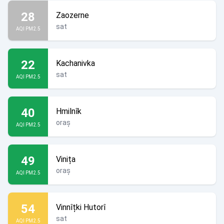
28
Zaozerne
sat
AQI PM2.5
22
Kachanivka
sat
AQI PM2.5
40
Hmilnîk
oraș
AQI PM2.5
49
Vinița
oraș
AQI PM2.5
54
Vinnîțki Hutorî
sat
AQI PM2.5