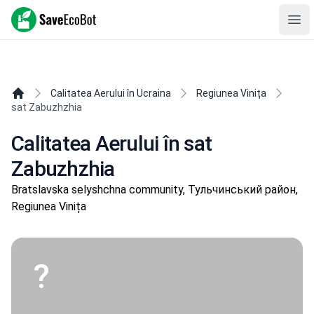
SaveEcoBot
Ope
Calitatea Aerului în Ucraina
Regiunea Vinița
sat Zabuzhzhia
Calitatea Aerului în sat
Zabuzhzhia
Bratslavska selyshchna community, Тульчинський район,
Regiunea Vinița
?