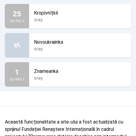
25
Kropîvnîțkîi
oraș
AQI PM2.5
Novoukraiinka
oraș
1
Znameanka
oraș
AQI PM2.5
Această funcționalitate a site-ului a fost actualizată cu
sprijinul Fundației Renaștere Internațională în cadrul