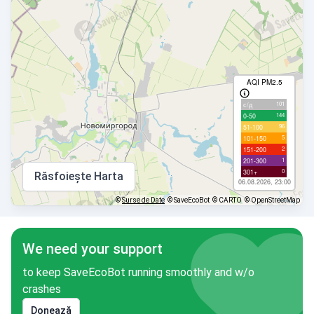
AQI PM2.5
101
с/д
144
0-50
96
51-100
5
101-150
2
151-200
1
201-300
0
301+
Răsfoiește Harta
06.08.2026, 23:00
©
Surse de Date
© SaveEcoBot
© CARTO
© OpenStreetMap
We need your support
to keep SaveEcoBot running smoothly and w/o
crashes
Donează