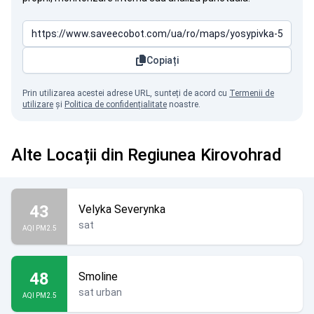
Copiați
Prin utilizarea acestei adrese URL, sunteți de acord cu
Termenii de
utilizare
și
Politica de confidențialitate
noastre.
Alte Locații din Regiunea Kirovohrad
43
Velyka Severynka
sat
AQI PM2.5
48
Smoline
sat urban
AQI PM2.5