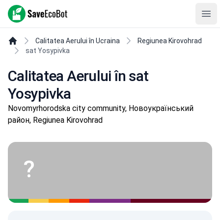
SaveEcoBot
Ope
Calitatea Aerului în Ucraina
Regiunea Kirovohrad
sat Yosypivka
Calitatea Aerului în sat
Yosypivka
Novomyrhorodska city community, Новоукраїнський
район, Regiunea Kirovohrad
?