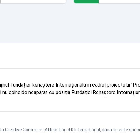
rijinul Fundației Renaștere Internațională în cadrul proiectului 
r și nu coincide neapărat cu poziția Fundației Renaștere Internațion
ța Creative Commons Attribution 4.0 International
, dacă nu este speci