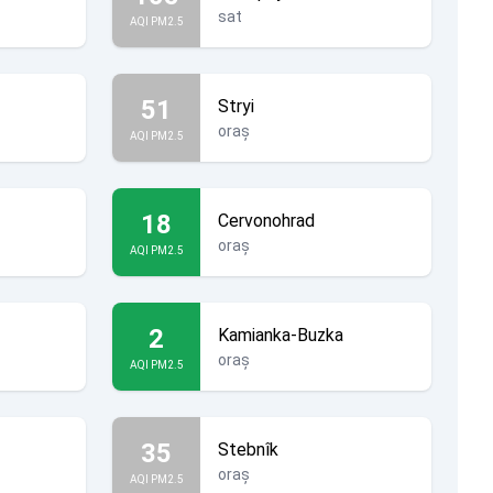
sat
AQI PM2.5
51
Stryi
oraș
AQI PM2.5
18
Cervonohrad
oraș
AQI PM2.5
2
Kamianka-Buzka
oraș
AQI PM2.5
35
Stebnîk
oraș
AQI PM2.5