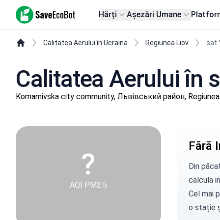
SaveEcoBot
Hărți
Așezări Umane
Platfor
Calitatea Aerului în Ucraina
Regiunea Liov
sat
Calitatea Aerului în
Komarnivska city community, Львівський район, Regiunea
Fără I
?
Din păcat
calcula in
AQI PM2.5
Cel mai p
o stație
ș