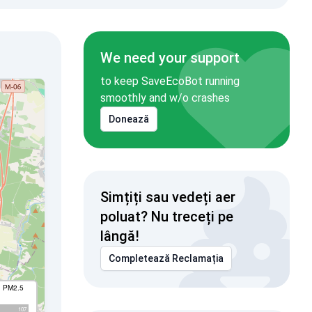
We need your support
to keep SaveEcoBot running
smoothly and w/o crashes
Donează
Simțiți sau vedeți aer
poluat? Nu treceți pe
lângă!
Completează Reclamația
I PM2.5
107