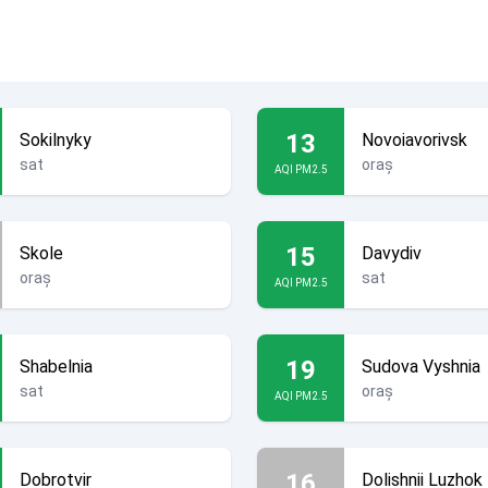
13
Sokilnyky
Novoiavorivsk
sat
oraș
AQI PM2.5
15
Skole
Davydiv
oraș
sat
AQI PM2.5
19
Shabelnia
Sudova Vyshnia
sat
oraș
AQI PM2.5
16
Dobrotvir
Dolishnii Luzhok