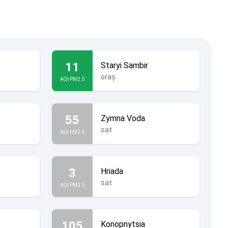
11
Staryi Sambir
oraș
AQI PM2.5
55
Zymna Voda
sat
AQI PM2.5
3
Hriada
sat
AQI PM2.5
105
Konopnytsia