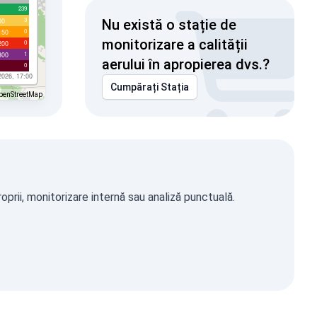
239
3
00
Nu există o stație de
0
150
monitorizare a calității
0
200
1
300
aerului în apropierea dvs.?
0
2026, 17:00
Cumpărați Stația
penStreetMap
prii, monitorizare internă sau analiză punctuală.