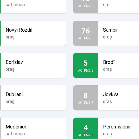
sat urban
sat
AQI PM2.5
76
Novyi Rozdil
Sambir
oraș
oraș
AQI PM2.5
5
Borîslav
Brodî
oraș
oraș
AQI PM2.5
8
Dublianî
Jovkva
oraș
oraș
AQI PM2.5
4
Medenîci
Peremîșleanî
sat urban
oraș
AQI PM2.5