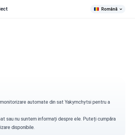
iect
Română
de monitorizare automate din sat Yakymchytsi pentru a
t sat sau nu suntem informați despre ele. Puteți
cumpăra
zare disponibile.