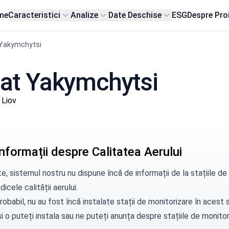
me
Caracteristici
Analize
Date Deschise
ESG
Despre Pro
 Yakymchytsi
 sat Yakymchytsi
 Liov
nformații despre Calitatea Aerului
e, sistemul nostru nu dispune încă de informații de la stațiile 
dicele calității aerului.
robabil, nu au fost încă instalate stații de monitorizare în aces
i o puteți instala sau ne puteți
anunța
despre stațiile de monitori