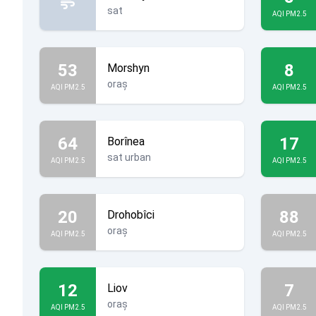
sat
AQI PM2.5
53
8
Morshyn
oraș
AQI PM2.5
AQI PM2.5
64
17
Borînea
sat urban
AQI PM2.5
AQI PM2.5
20
88
Drohobîci
oraș
AQI PM2.5
AQI PM2.5
12
7
Liov
oraș
AQI PM2.5
AQI PM2.5