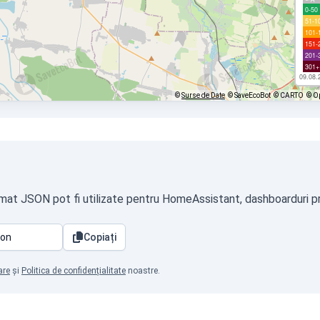
0-50
51-1
101-
151-
201-
301+
09.08.
©
Surse de Date
© SaveEcoBot
© CARTO
© O
rmat JSON pot fi utilizate pentru HomeAssistant, dashboarduri pro
Copiați
are
și
Politica de confidențialitate
noastre.