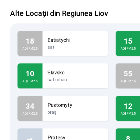
Alte Locații din Regiunea Liov
18
15
Batiatychi
sat
AQI PM2.5
AQI PM2.5
10
55
Slavsko
sat urban
AQI PM2.5
AQI PM2.5
34
12
Pustomyty
oraș
AQI PM2.5
AQI PM2.5
8
Protesy