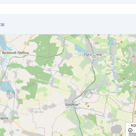
tsi
AQ
с/д