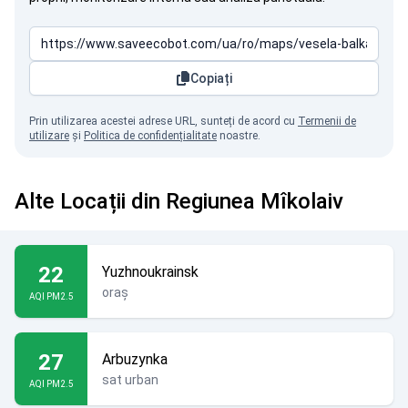
Copiați
Prin utilizarea acestei adrese URL, sunteți de acord cu
Termenii de
utilizare
și
Politica de confidențialitate
noastre.
Alte Locații din Regiunea Mîkolaiv
22
Yuzhnoukrainsk
oraș
AQI PM2.5
27
Arbuzynka
sat urban
AQI PM2.5