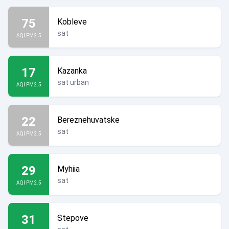
75
Kobleve
sat
AQI PM2.5
17
Kazanka
sat urban
AQI PM2.5
22
Bereznehuvatske
sat
AQI PM2.5
29
Myhiia
sat
AQI PM2.5
31
Stepove