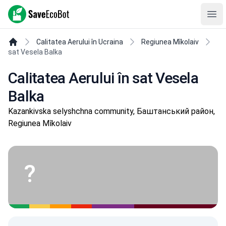
SaveEcoBot
Ope
Calitatea Aerului în Ucraina
Regiunea Mîkolaiv
sat Vesela Balka
Calitatea Aerului în sat Vesela
Balka
Kazankivska selyshchna community, Баштанський район,
Regiunea Mîkolaiv
?