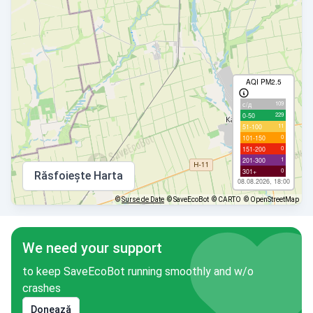
AQI PM2.5
109
с/д
229
0-50
11
51-100
0
101-150
0
151-200
1
201-300
0
301+
Răsfoiește Harta
08.08.2026, 18:00
©
Surse de Date
© SaveEcoBot
© CARTO
© OpenStreetMap
We need your support
to keep SaveEcoBot running smoothly and w/o
crashes
Donează