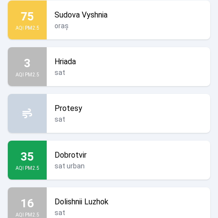
75
Sudova Vyshnia
oraș
AQI PM2.5
3
Hriada
sat
AQI PM2.5
Protesy
sat
35
Dobrotvir
sat urban
AQI PM2.5
16
Dolishnii Luzhok
sat
AQI PM2.5