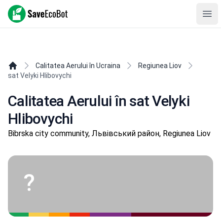
SaveEcoBot
Ope
Calitatea Aerului în Ucraina
Regiunea Liov
sat Velyki Hlibovychi
Calitatea Aerului în sat Velyki
Hlibovychi
Bibrska city community, Львівський район, Regiunea Liov
?