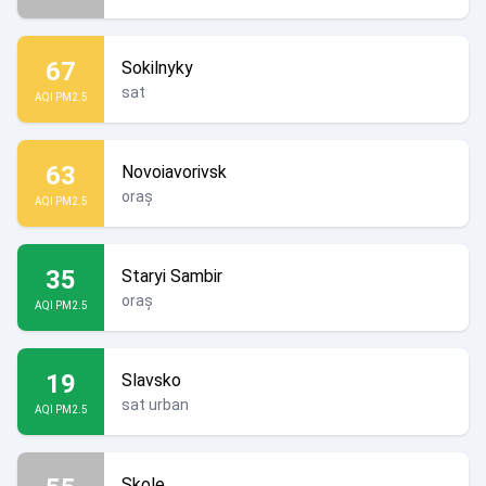
67
Sokilnyky
sat
AQI PM2.5
63
Novoiavorivsk
oraș
AQI PM2.5
35
Staryi Sambir
oraș
AQI PM2.5
19
Slavsko
sat urban
AQI PM2.5
Skole