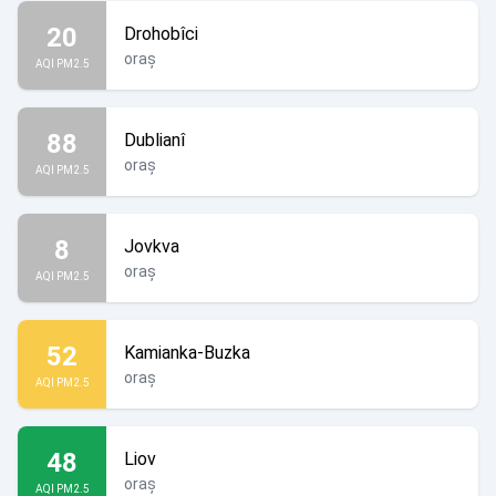
20
Drohobîci
oraș
AQI PM2.5
88
Dublianî
oraș
AQI PM2.5
8
Jovkva
oraș
AQI PM2.5
52
Kamianka-Buzka
oraș
AQI PM2.5
48
Liov
oraș
AQI PM2.5