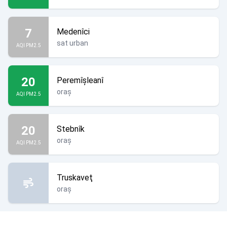
7
Medenîci
sat urban
AQI PM2.5
20
Peremîșleanî
oraș
AQI PM2.5
20
Stebnîk
oraș
AQI PM2.5
Truskaveţ
oraș