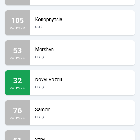
105
Konopnytsia
sat
AQI PM2.5
53
Morshyn
oraș
AQI PM2.5
32
Novyi Rozdil
oraș
AQI PM2.5
76
Sambir
oraș
AQI PM2.5
Stryi