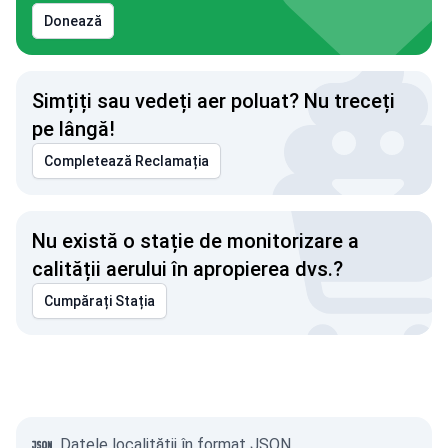
Donează
Simțiți sau vedeți aer poluat? Nu treceți
pe lângă!
Completează Reclamația
Nu există o stație de monitorizare a
calității aerului în apropierea dvs.?
Cumpărați Stația
Datele localității în format JSON