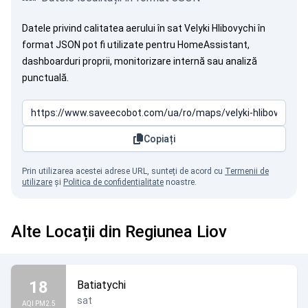
Datele privind calitatea aerului în sat Velyki Hlibovychi în
format JSON pot fi utilizate pentru HomeAssistant,
dashboarduri proprii, monitorizare internă sau analiză
punctuală.
Copiați
Prin utilizarea acestei adrese URL, sunteți de acord cu
Termenii de
utilizare
și
Politica de confidențialitate
noastre.
Alte Locații din Regiunea Liov
18
Batiatychi
sat
AQI PM2.5