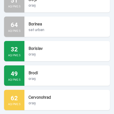
51
oraș
AQI PM2.5
64
Borînea
sat urban
AQI PM2.5
32
Borîslav
oraș
AQI PM2.5
49
Brodî
oraș
AQI PM2.5
62
Cervonohrad
oraș
AQI PM2.5