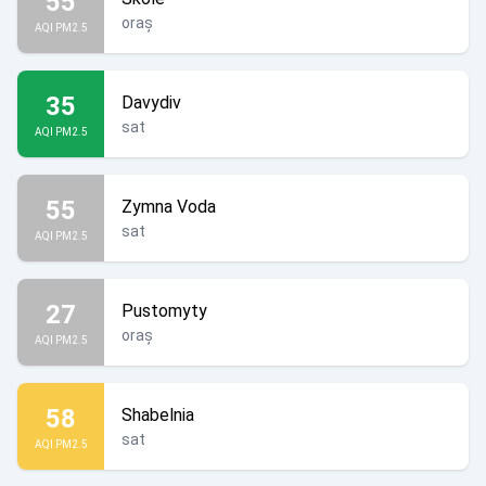
55
oraș
AQI PM2.5
35
Davydiv
sat
AQI PM2.5
55
Zymna Voda
sat
AQI PM2.5
27
Pustomyty
oraș
AQI PM2.5
58
Shabelnia
sat
AQI PM2.5