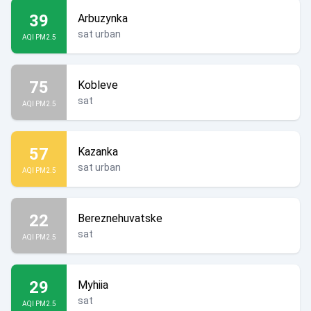
39
Arbuzynka
sat urban
AQI PM2.5
75
Kobleve
sat
AQI PM2.5
57
Kazanka
sat urban
AQI PM2.5
22
Bereznehuvatske
sat
AQI PM2.5
29
Myhiia
sat
AQI PM2.5