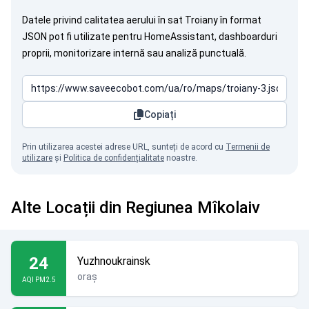
Datele privind calitatea aerului în sat Troiany în format
JSON pot fi utilizate pentru HomeAssistant, dashboarduri
proprii, monitorizare internă sau analiză punctuală.
Copiați
Prin utilizarea acestei adrese URL, sunteți de acord cu
Termenii de
utilizare
și
Politica de confidențialitate
noastre.
Alte Locații din Regiunea Mîkolaiv
24
Yuzhnoukrainsk
oraș
AQI PM2.5