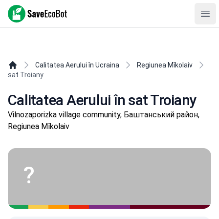
SaveEcoBot
Ope
Calitatea Aerului în Ucraina
Regiunea Mîkolaiv
sat Troiany
Calitatea Aerului în sat Troiany
Vilnozaporizka village community, Баштанський район,
Regiunea Mîkolaiv
?