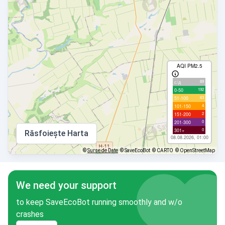
AQI PM2.5
89
с/д
192
0-50
63
51-100
4
101-150
2
151-200
0
201-300
0
301+
Răsfoiește Harta
08.08.2026, 01:00
©
Surse de Date
© SaveEcoBot
© CARTO
© OpenStreetMap
We need your support
to keep SaveEcoBot running smoothly and w/o
crashes