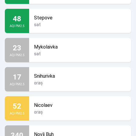
48
Stepove
sat
AQI PM2.5
23
Mykolaivka
sat
AQI PM2.5
17
Snihurivka
oraș
AQI PM2.5
52
Nicolaev
oraș
AQI PM2.5
340
Novîi Buh