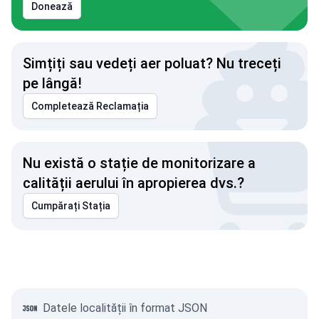
Donează
Simțiți sau vedeți aer poluat? Nu treceți
pe lângă!
Completează Reclamația
Nu există o stație de monitorizare a
calității aerului în apropierea dvs.?
Cumpărați Stația
Datele localității în format JSON