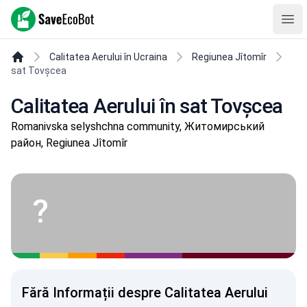
SaveEcoBot
Ope
Calitatea Aerului în Ucraina
Regiunea Jîtomîr
sat Tovșcea
Calitatea Aerului în sat Tovșcea
Romanivska selyshchna community, Житомирський
район, Regiunea Jîtomîr
?
Fără Informații despre Calitatea Aerului