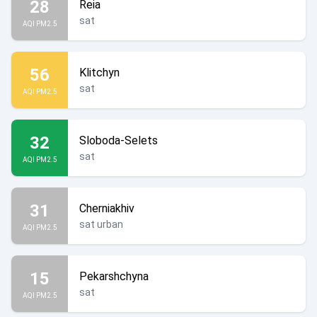
28
Reia
sat
AQI PM2.5
56
Klitchyn
sat
AQI PM2.5
32
Sloboda-Selets
sat
AQI PM2.5
31
Cherniakhiv
sat urban
AQI PM2.5
15
Pekarshchyna
sat
AQI PM2.5