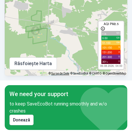
AQI PM2.5
101
с/д
131
0-50
104
51-100
9
101-150
4
151-200
0
201-300
0
301+
Răsfoiește Harta
06.08.2026, 04:00
©
Surse de Date
© SaveEcoBot
© CARTO
© OpenStreetMap
We need your support
to keep SaveEcoBot running smoothly and w/o
crashes
Donează