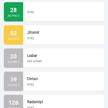
28
oraș
AQI PM2.5
52
Jîtomîr
oraș
AQI PM2.5
20
Liubar
sat urban
AQI PM2.5
39
Ovruci
oraș
AQI PM2.5
126
Radomîșl
oraș