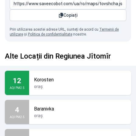
Copiați
Prin utilizarea acestei adrese URL, sunteți de acord cu
Termenii de
utilizare
și
Politica de confidențialitate
noastre.
Alte Locații din Regiunea Jîtomîr
12
Korosten
oraș
AQI PM2.5
4
Baranivka
oraș
AQI PM2.5