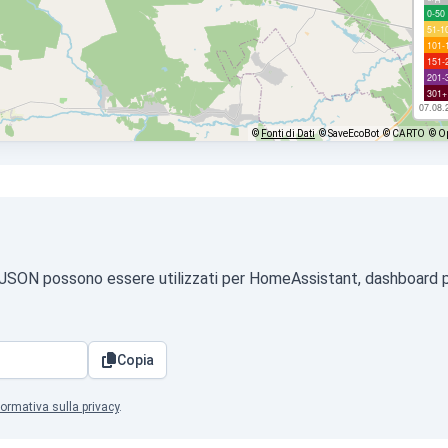
0-50
51-1
101-
151-
201-
301+
07.08.
©
Fonti di Dati
© SaveEcoBot
© CARTO
© O
ato JSON possono essere utilizzati per HomeAssistant, dashboard p
Copia
formativa sulla privacy
.