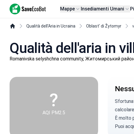
SaveEcoBot
Mappe
Insediamenti Umani
P
Qualità dell'Aria in Ucraina
Oblast' di Žytomyr
Qualità dell'aria in v
Romanivska selyshchna community, Житомирський район, 
Nessun
?
Sfortunat
calcolare 
AQI PM2.5
È molto p
Puoi
acqu