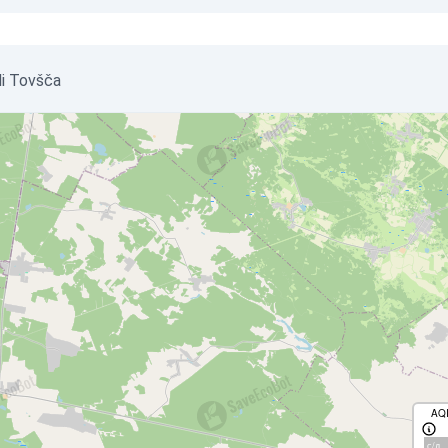
_di Tovšča
AQ
с/д