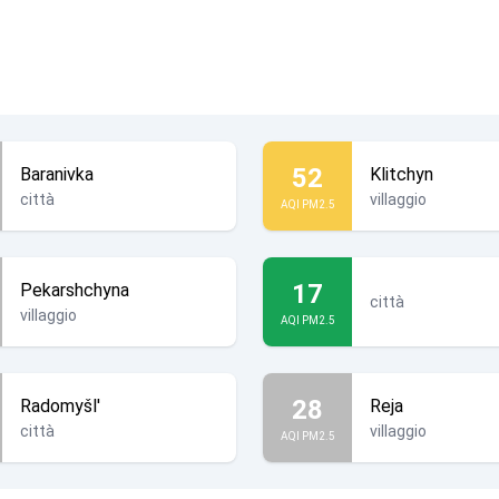
52
Baranivka
Klitchyn
città
villaggio
AQI PM2.5
17
Pekarshchyna
città
villaggio
AQI PM2.5
28
Radomyšl'
Reja
città
villaggio
AQI PM2.5