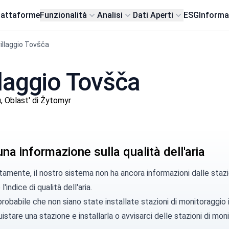
iattaforme
Funzionalità
Analisi
Dati Aperti
ESG
Informa
villaggio Tovšča
illaggio Tovšča
Oblast' di Žytomyr
a informazione sulla qualità dell'aria
amente, il nostro sistema non ha ancora informazioni dalle stazi
l'indice di qualità dell'aria.
robabile che non siano state installate stazioni di monitoraggio
istare una stazione
e installarla o
avvisarci
delle stazioni di moni