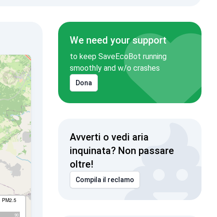
We need your support
to keep SaveEcoBot running
smoothly and w/o crashes
Dona
Avverti o vedi aria
inquinata? Non passare
oltre!
Compila il reclamo
I PM2.5
90