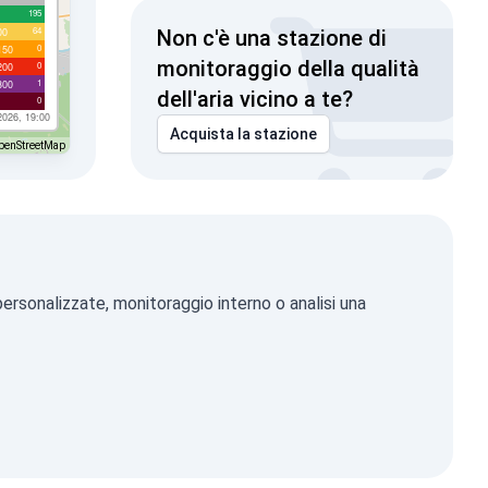
195
64
00
Non c'è una stazione di
0
150
monitoraggio della qualità
0
200
1
300
dell'aria vicino a te?
0
2026, 19:00
Acquista la stazione
penStreetMap
ersonalizzate, monitoraggio interno o analisi una