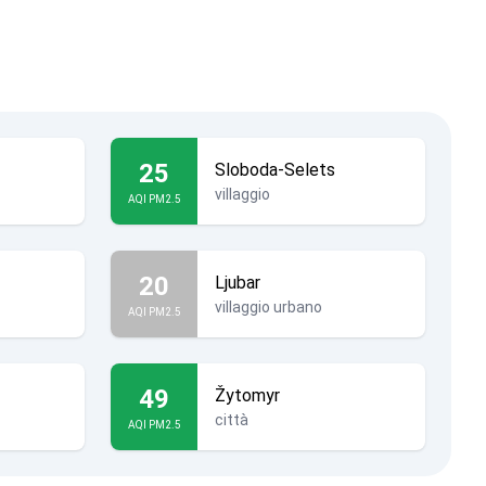
25
Sloboda-Selets
villaggio
AQI PM2.5
20
Ljubar
villaggio urbano
AQI PM2.5
49
Žytomyr
città
AQI PM2.5