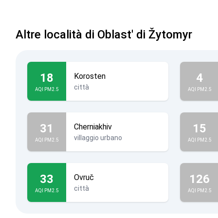
Altre località di Oblast' di Žytomyr
18
4
Korosten
città
AQI PM2.5
AQI PM2.5
31
15
Cherniakhiv
villaggio urbano
AQI PM2.5
AQI PM2.5
33
126
Ovruč
città
AQI PM2.5
AQI PM2.5