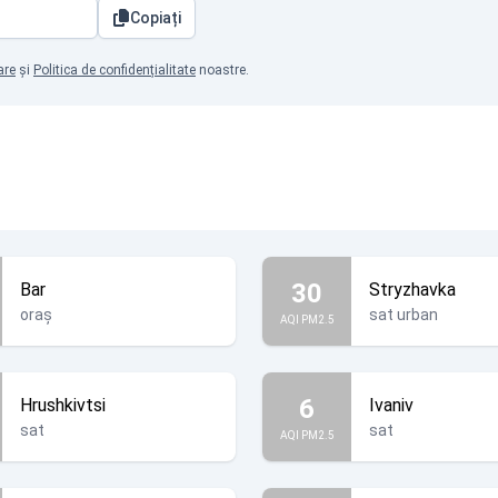
Copiați
are
și
Politica de confidențialitate
noastre.
30
Bar
Stryzhavka
oraș
sat urban
AQI PM2.5
6
Hrushkivtsi
Ivaniv
sat
sat
AQI PM2.5