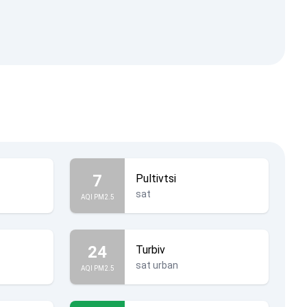
7
Pultivtsi
sat
AQI PM2.5
24
Turbiv
sat urban
AQI PM2.5