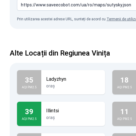
Prin utilizarea acestei adrese URL, sunteți de acord cu
Termenii de utiliz
Alte Locații din Regiunea Vinița
35
18
Ladyzhyn
oraș
AQI PM2.5
AQI PM2.5
39
11
Illintsi
oraș
AQI PM2.5
AQI PM2.5