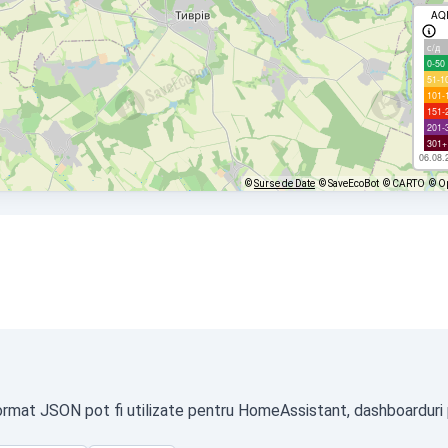
AQ
с/д
0-50
51-1
101-
151-
201-
301+
06.08.
©
Surse de Date
© SaveEcoBot
© CARTO
© O
format JSON pot fi utilizate pentru HomeAssistant, dashboarduri p