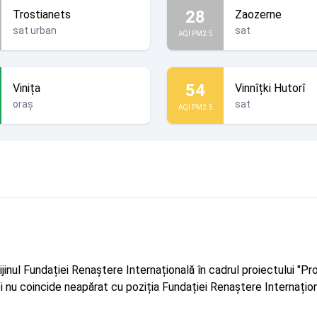
28
Trostianets
Zaozerne
sat urban
sat
AQI PM2.5
54
Vinița
Vinnîțki Hutorî
oraș
sat
AQI PM2.5
rijinul Fundației Renaștere Internațională în cadrul proiectului 
r și nu coincide neapărat cu poziția Fundației Renaștere Internațion