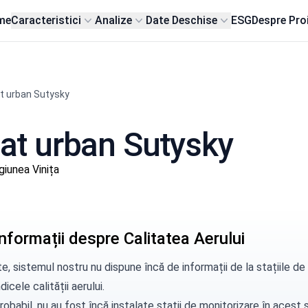
me
Caracteristici
Analize
Date Deschise
ESG
Despre Pro
t urban Sutysky
 sat urban Sutysky
iunea Vinița
nformații despre Calitatea Aerului
e, sistemul nostru nu dispune încă de informații de la stațiile 
dicele calității aerului.
robabil, nu au fost încă instalate stații de monitorizare în aces