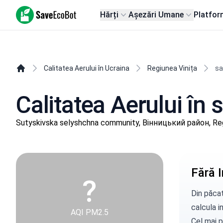
SaveEcoBot
Hărți
Așezări Umane
Platfor
Calitatea Aerului în Ucraina
Regiunea Vinița
sa
Calitatea Aerului în
Sutyskivska selyshchna community, Вінницький район, Reg
Fără I
?
Din păcat
calcula in
AQI PM2.5
Cel mai p