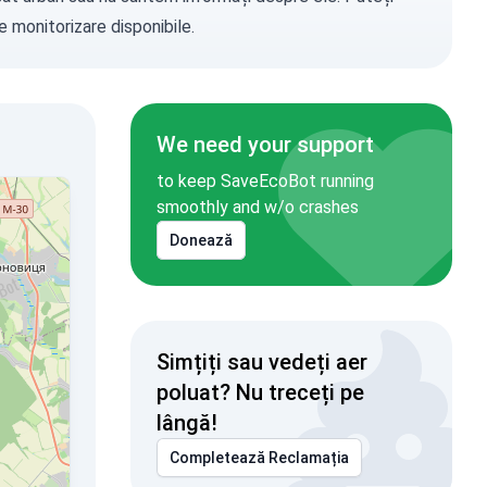
e monitorizare disponibile.
We need your support
to keep SaveEcoBot running
smoothly and w/o crashes
Donează
Simțiți sau vedeți aer
poluat? Nu treceți pe
lângă!
Completează Reclamația