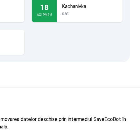
18
Kachanivka
sat
AQI PM2.5
"Promovarea datelor deschise prin intermediul SaveEcoBot în
ală.