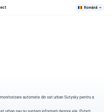
iect
Română
de monitorizare automate din sat urban Sutysky pentru a
t sat urban sau nu suntem informați despre ele. Puteți