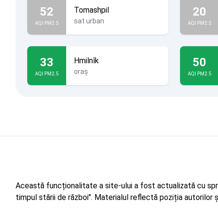
52
20
Tomashpil
sat urban
AQI PM2.5
AQI PM2.5
33
50
Hmilnîk
oraș
AQI PM2.5
AQI PM2.5
Această funcționalitate a site-ului a fost actualizată cu sp
timpul stării de război". Materialul reflectă poziția autorilo