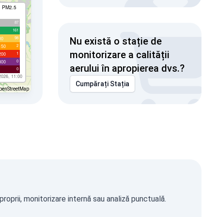
I PM2.5
87
161
98
00
Nu există o stație de
2
150
monitorizare a calității
1
200
0
300
aerului în apropierea dvs.?
0
2026, 11:00
Cumpărați Stația
penStreetMap
roprii, monitorizare internă sau analiză punctuală.