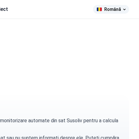
iect
Română
e monitorizare automate din sat Susoliv pentru a calcula
t sat sau nu suntem informați despre ele. Puteți
cumpăra