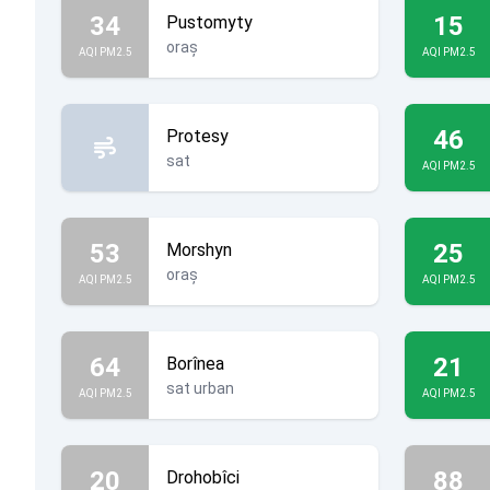
34
15
Pustomyty
oraș
AQI PM2.5
AQI PM2.5
46
Protesy
sat
AQI PM2.5
53
25
Morshyn
oraș
AQI PM2.5
AQI PM2.5
64
21
Borînea
sat urban
AQI PM2.5
AQI PM2.5
20
88
Drohobîci