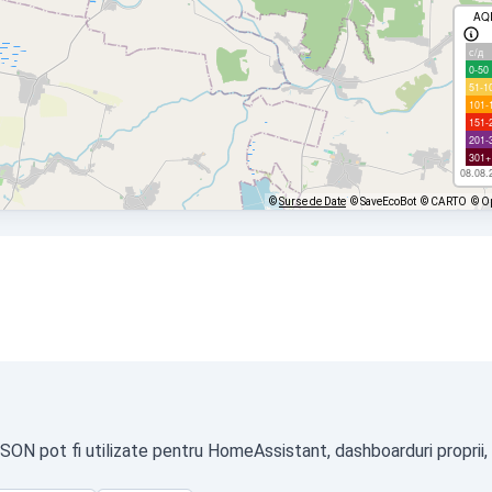
AQ
с/д
0-50
51-1
101-
151-
201-
301+
08.08.
©
Surse de Date
© SaveEcoBot
© CARTO
© O
 JSON pot fi utilizate pentru HomeAssistant, dashboarduri proprii,