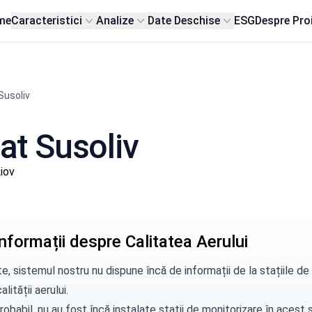
me
Caracteristici
Analize
Date Deschise
ESG
Despre Pro
Susoliv
sat Susoliv
iov
nformații despre Calitatea Aerului
e, sistemul nostru nu dispune încă de informații de la stațiile d
alității aerului.
robabil, nu au fost încă instalate stații de monitorizare în aces