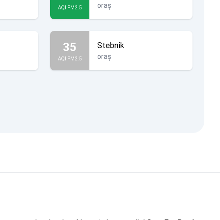
oraș
AQI PM2.5
35
Stebnîk
oraș
AQI PM2.5