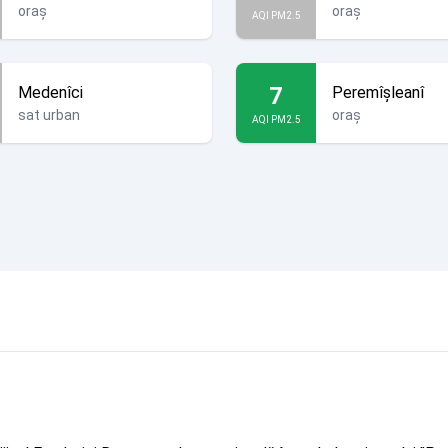
oraș
oraș
AQI PM2.5
7
Medenîci
Peremîșleanî
sat urban
oraș
AQI PM2.5