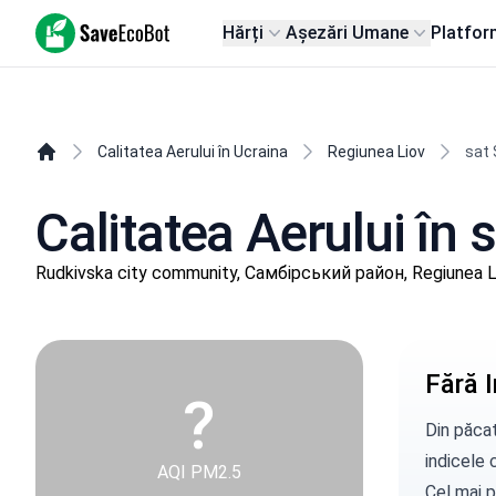
SaveEcoBot
Hărți
Așezări Umane
Platfor
Calitatea Aerului în Ucraina
Regiunea Liov
sat 
Calitatea Aerului în 
Rudkivska city community, Самбірський район, Regiunea L
Fără I
?
Din păcat
indicele c
AQI PM2.5
Cel mai p