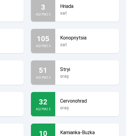
3
Hriada
sat
AQI PM2.5
105
Konopnytsia
sat
AQI PM2.5
51
Stryi
oraș
AQI PM2.5
32
Cervonohrad
oraș
AQI PM2.5
10
Kamianka-Buzka