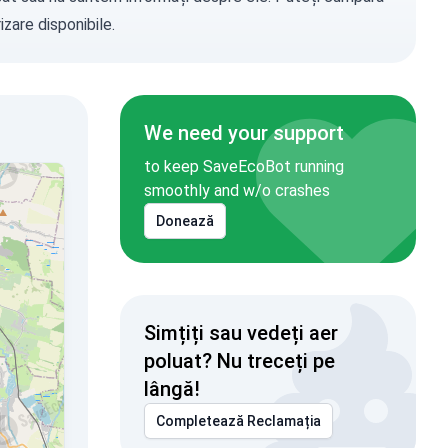
zare disponibile.
We need your support
to keep SaveEcoBot running
smoothly and w/o crashes
Donează
Simțiți sau vedeți aer
poluat? Nu treceți pe
lângă!
Completează Reclamația