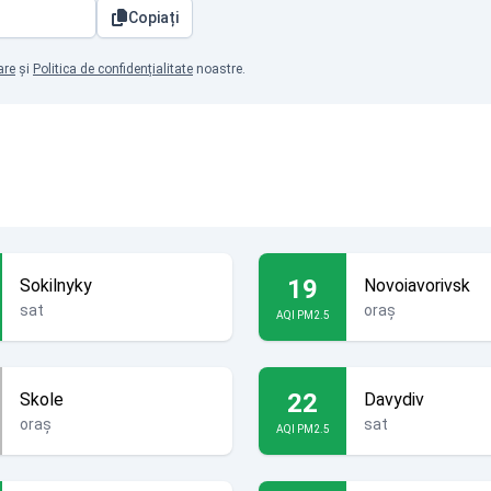
Copiați
are
și
Politica de confidențialitate
noastre.
19
Sokilnyky
Novoiavorivsk
sat
oraș
AQI PM2.5
22
Skole
Davydiv
oraș
sat
AQI PM2.5