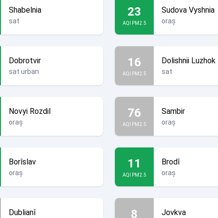
23
Shabelnia
Sudova Vyshnia
sat
oraș
AQI PM2.5
16
Dobrotvir
Dolishnii Luzhok
sat urban
sat
AQI PM2.5
76
Novyi Rozdil
Sambir
oraș
oraș
AQI PM2.5
11
Borîslav
Brodî
oraș
oraș
AQI PM2.5
8
Dublianî
Jovkva