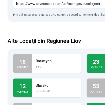
Prin utilizarea acestei adrese URL, sunteți de acord cu
Termenii de utiliz
Alte Locații din Regiunea Liov
18
23
Batiatychi
sat
AQI PM2.5
AQI PM2.5
12
55
Slavsko
sat urban
AQI PM2.5
AQI PM2.5