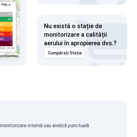
I PM2.5
100
242
7
00
Nu există o stație de
0
150
monitorizare a calității
0
200
1
300
aerului în apropierea dvs.?
0
2026, 20:00
Cumpărați Stația
penStreetMap
 monitorizare internă sau analiză punctuală.