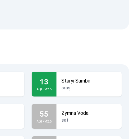
13
Staryi Sambir
oraș
AQI PM2.5
55
Zymna Voda
sat
AQI PM2.5